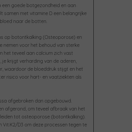
aan een goede botgezondheid en aan
lt samen met vitamine D een belangrijke
t bloed naar de botten.
ns op botontkalking (Osteoporose) en
 te nemen voor het behoud van sterke
 het teveel aan calcium zich vast
je krijgt verharding van de aderen,
, waardoor de bloeddruk stijgt en het
r risico voor hart- en vaatziekten als
assa afgebroken dan opgebouwd.
en afgerond, om teveel afbraak van het
leiden tot osteoporose (botontkalking).
 Vit.K2/D3 om deze processen tegen te