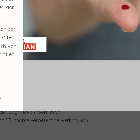
r jaar
ren en is goed voor hun geheugen.
rt hebt?
een aan
 Droge huid, Slechte concentratie,
D3 te
e, Zichtverlies.
sis van
s of en
 een simpele vingerprik bloedtest weet
.
r
e botten, gebrek aan energie,
eid, cognitieve stoornissen,
it D3 inname verbetert de werking van