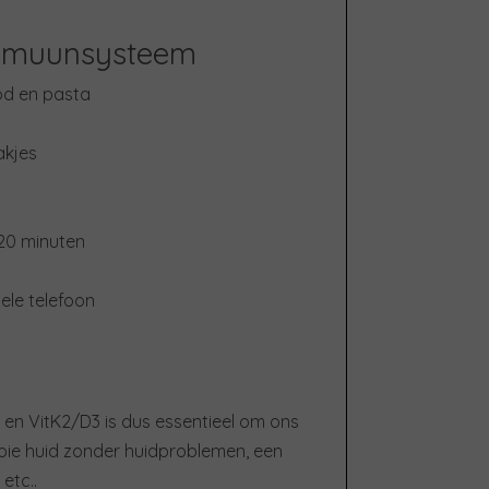
immuunsysteem
od en pasta
akjes
 20 minuten
ele telefoon
 en VitK2/D3 is dus essentieel om ons
ie huid zonder huidproblemen, een
etc..