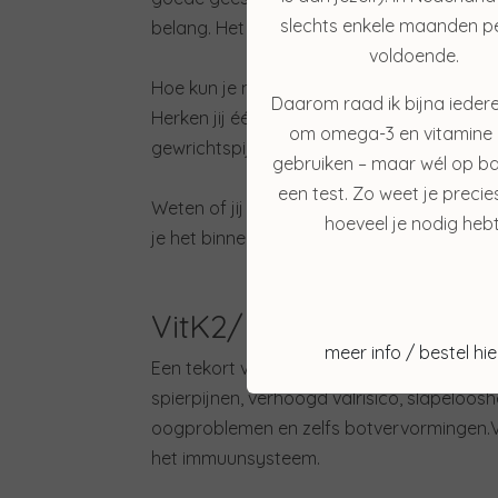
slechts enkele maanden pe
belang. Het helpt zich beter te concentre
voldoende.
Hoe kun je merken of je een Omega 3 teko
Daarom raad ik bijna ieder
Herken jij één van de volgende symptomen:
om omega-3 en vitamine 
gewrichtspijn, Somberheid, Gewichtstoenam
gebruiken – maar wél op ba
een test. Zo weet je precie
Weten of jij een Omega 3 tekort hebt? Met
hoeveel je nodig hebt
je het binnen een paar weken!
VitK2/D3
meer info / bestel hie
Een tekort van Vit D3 kan leiden tot zwakk
spierpijnen, verhoogd valrisico, slapeloosh
oogproblemen en zelfs botvervormingen.V
het immuunsysteem.