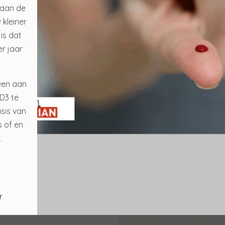
 aan de
ovatieve licht- en
 kleiner
huidverjonging vervult. Het
 is dat
enomen en verhoogt daar de
r jaar
n. Rimpeltjes worden
 huidbeeld verbeterd. In
n de oorzaken van
een aan
D3 te
sis van
s of en
.
r