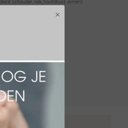
lleté, schouder, nek, hoofdhuid, armen)
×