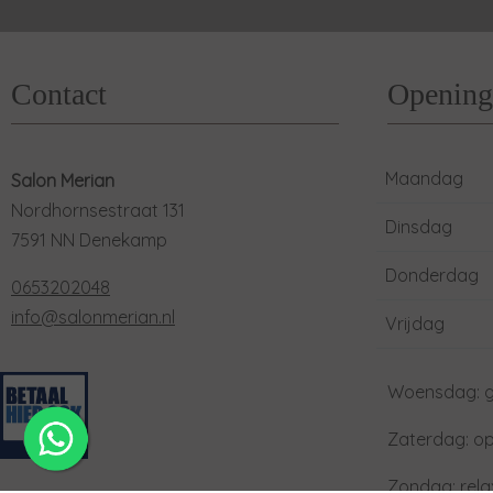
Contact
Opening
Maandag
Salon Merian
Nordhornsestraat 131
Dinsdag
7591 NN Denekamp
Donderdag
0653202048
info@salonmerian.nl
Vrijdag
Woensdag: g
Zaterdag: o
Zondag: rel