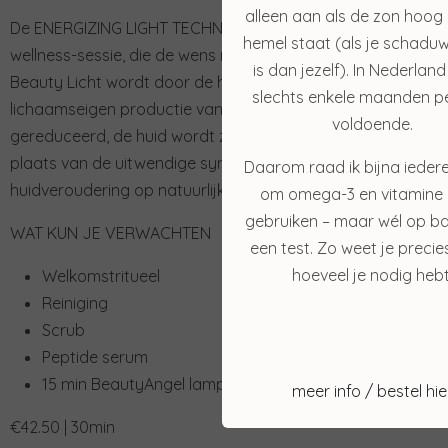
alleen aan als de zon hoog
De ENERGIZING LIGHT TECHNOLOGY (ELT) staat voor een inn
hemel staat (als je schaduw
wellness-sessie, die de wens naar een zachte en natuurlijke 
is dan jezelf). In Nederland
Beauty Licht wordt door de huidcellen (fibroblasten) opg
slechts enkele maanden pe
lichaamseigen productie van collageen, elastine en hyaluro
voldoende.
gereduceerd, de huid wordt zichtbaar strakker en het totale
plaats van de uitwendige symptomen te verbergen, worde
Daarom raad ik bijna ieder
huidveroudering op natuurlijke wijze verminderd.
om omega-3 en vitamine 
gebruiken – maar wél op ba
WAT KUN JE VERWACHTEN
een test. Zo weet je precie
hoeveel je nodig hebt
Welkomstritueel
Reiniging
Scrub
Peptide serum
15 min BeautyAngel lamp.
meer info / bestel hie
€42.50 | 30min