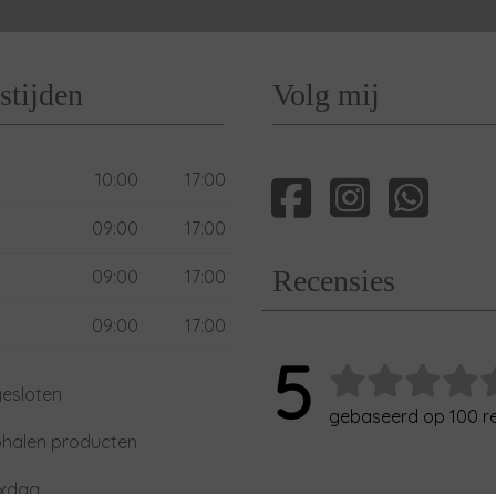
stijden
Volg mij
10:00
17:00
09:00
17:00
Recensies
09:00
17:00
09:00
17:00
5
esloten
gebaseerd op 100 r
phalen producten
axdag