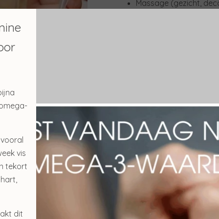
Massage (gezicht, deco
Dagverzorging
mine
30 min. €45
oor
Biologisch
ijna
n omega-
 vooral
week vis
n tekort
hart,
akt dit