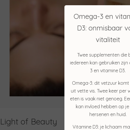
Omega-3 en vita
D3: onmisbaar v
vitaliteit
Twee supplementen die b
iedereen kan gebruiken zij
3 en vitamine D3.
Omega-3: dit vetzuur komt
uit vette vis. Twee keer per 
eten is vaak niet genoeg. Ee
kan invloed hebben op je 
hersenen en huid.
Light of Beauty
Vitamine D3: je lichaam ma