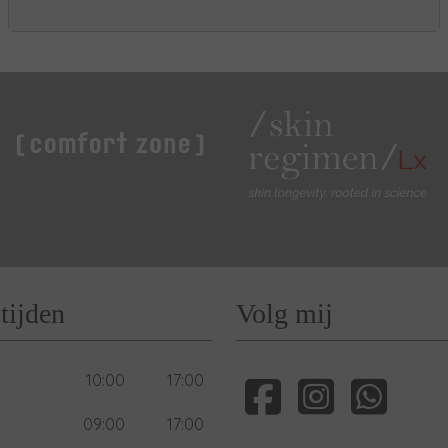
tijden
Volg mij
10:00
17:00
09:00
17:00