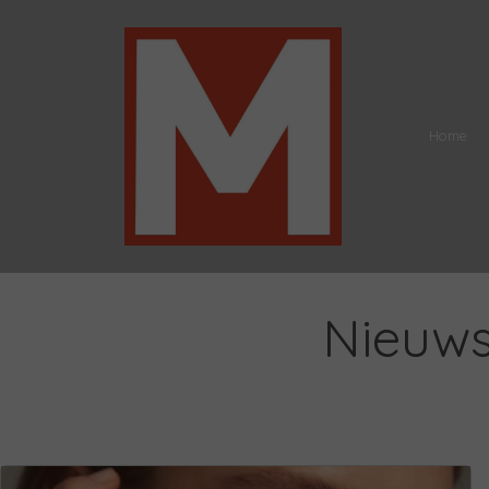
Home
Nieuws