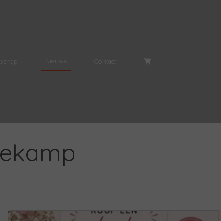
Nieuws
bshop
Contact
enekamp