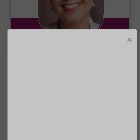
×
salon Merian geeft een glimlach cadeau aan
mensen met kanker Onderdeel van landelijke
campagne ‘Geef een glimlach cadeau’ van
stichting Look Good Feel Better.
Uiterlijke verzorging bij kanker is veel
belangrijker dan het lijkt. Positieve aandacht
voor je lijf geeft vernieuwd zelfvertrouwen en
nieuwe energie. Goede verzorging van jezelf