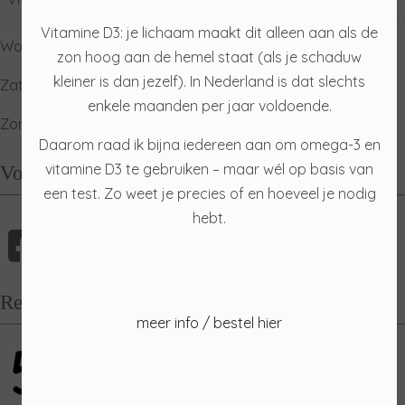
Vitamine D3: je lichaam maakt dit alleen aan als de
Woensdag: gesloten
zon hoog aan de hemel staat (als je schaduw
kleiner is dan jezelf). In Nederland is dat slechts
Zaterdag: ophalen producten
enkele maanden per jaar voldoende.
Zondag: relaxdag
Daarom raad ik bijna iedereen aan om omega-3 en
vitamine D3 te gebruiken – maar wél op basis van
Volg mij
een test. Zo weet je precies of en hoeveel je nodig
hebt.
Recensies
meer info / bestel hier
5
gebaseerd op 100 reviews