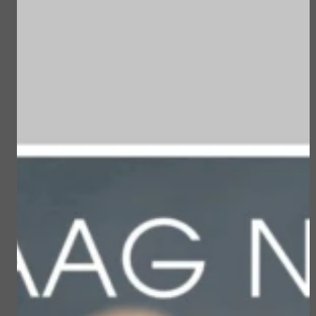
maakt dat je je beter voelt! Daarom organiseert
Look Good Feel Better in de maand februari
2024 voor de achtste keer de landelijke
campagne ‘Geef een Glimlach Cadeau’.
Vanaf Wereldkankerdag, 4 februari, geven
schoonheidsspecialisten door het hele land
ontspanningsmomenten aan mensen met
kanker cadeau. Deze campagne duurt de hele
maand februari.
Boost voor jezelf Sabina vertelt over hoe zij de
behandeling bij de schoonheidsspecialist heeft
ervaren.
“Het verwenmoment maakte het verschil. Ik heb
even nergens aan gedacht, lekker ontspannen
en verwend worden. Wat een cadeautje. Ik ging