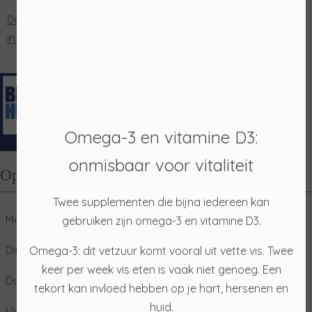
0653202048
info@salonmerian.nl
Omega-3 en vitamine D3:
onmisbaar voor vitaliteit
Openingstijden
Twee supplementen die bijna iedereen kan
Maandag
10:00
17:00
gebruiken zijn omega-3 en vitamine D3.
Dinsdag
09:00
17:00
Omega-3: dit vetzuur komt vooral uit vette vis. Twee
keer per week vis eten is vaak niet genoeg. Een
Donderdag
09:00
17:00
tekort kan invloed hebben op je hart, hersenen en
huid.
Vrijdag
09:00
17:00