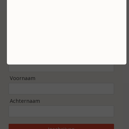
Inschrijven
Ontvang de laatste nieuwtjes en de beste
aanbiedingen.
E-mailadres *
Voornaam
Achternaam