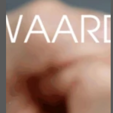
opgeladen en met een glimlach de deur uit!”
Geef een glimlach cadeau
Ik doe graag mee met de campagne van Look
Good Feel Better: “Mensen met kanker worden
vaak onzeker door de uiterlijke veranderingen
als gevolg van de behandelingen. Het mooie van
dit ontspanningsmoment is dat je tijdens de
behandeling het vertrouwen ziet groeien. Soms
zijn een paar tips al genoeg om ze weer te laten
stralen. Dat is precies waarom ik graag meedoe
met ‘Geef een glimlach cadeau’.”
In de maand februari geef ik 5 mensen met
kanker een gratis ontspanningsmoment.