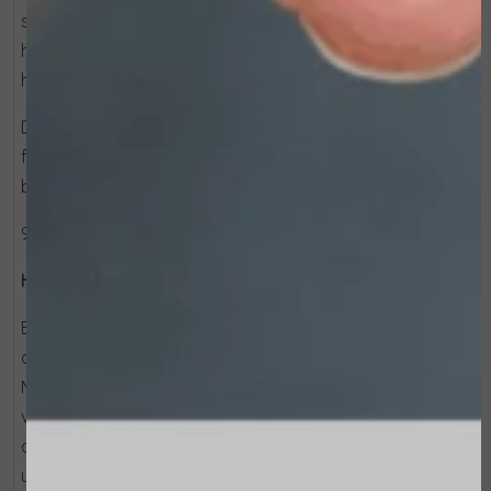
scrubwerking. Alfa en polyhydroxyzuren ondersteunen
het vernieuwingsproces van de huid en helpen de
huidstructuur zichtbaar te verbeteren.
De huid voelt direct zachter en gladder aan en oogt
frisser en egaler. Perfect als eerste stap in je
bodyroutine voor een optimaal verzorgingsresultaat.
92,2 procent ingrediënten van natuurlijke oorsprong.
Hoe te gebruiken:
Breng het product aan over het hele lichaam, vooral op
de plaatsen die bijzonder droog en weerbarstig zijn.
Masseer met ronddraaiende bewegingen totdat het
volledig is opgenomen. Vervolgens afspoelen. Om de
doeltreffendheid te versterken, het product niet
uitspoelen en de deeltjes gewoon met een droge