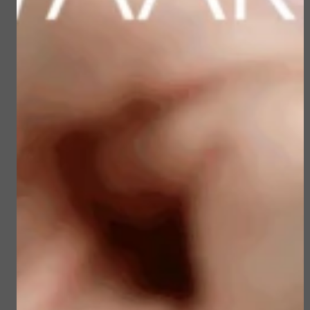
Sun Soul Invisible
Sublime Skin Micropeel
Defense Stick spf 50+
€ 45,50
€ 23,50
€ 39,00
€ 19,90
Bekijken
Bekijken
Sublime Skin Intensive
Sun Soul Protective