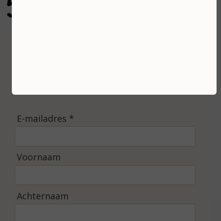
5
gebaseerd op 100 reviews
Inschrijven
Ontvang de laatste nieuwtjes en de beste
aanbiedingen.
E-mailadres *
Voornaam
Achternaam