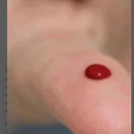
Serum Refill
Hair Oil
€ 98,00
€ 22,50
Bekijken
Bekijken
Body Strategist Peel Scrub is een vernieuwende 2 in 1
peeling voor een gladde en egale huid. Deze formule
combineert mechanische en chemische exfoliatie om
de huid intensief te verfijnen en te vernieuwen. Ideaal
om de huid voor te bereiden op volgende
lichaamsverzorging of zonblootstelling.
De vegan formule bevat natuurlijke silica microsferen
en bittere sinaasappelschil voor een effectieve