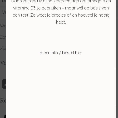
Donderdag
09:00
17:00
Daarom raad ik bijna iedereen aan om omega-3 en
vitamine D3 te gebruiken – maar wél op basis van
Vrijdag
09:00
17:00
een test. Zo weet je precies of en hoeveel je nodig
hebt.
Woensdag: gesloten
Zaterdag: ophalen producten
Zondag: relaxdag
meer info / bestel hier
Volg mij
Recensies