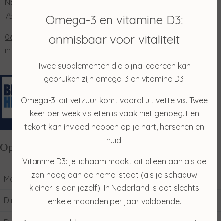
Nordhornsestraat 131
7591 NN Denekamp
Omega-3 en vitamine D3:
onmisbaar voor vitaliteit
0653202048
info@salonmerian.nl
Twee supplementen die bijna iedereen kan
gebruiken zijn omega-3 en vitamine D3.
Omega-3: dit vetzuur komt vooral uit vette vis. Twee
keer per week vis eten is vaak niet genoeg. Een
tekort kan invloed hebben op je hart, hersenen en
huid.
Openingstijden
Vitamine D3: je lichaam maakt dit alleen aan als de
zon hoog aan de hemel staat (als je schaduw
Maandag
10:00
17:00
kleiner is dan jezelf). In Nederland is dat slechts
Dinsdag
09:00
17:00
enkele maanden per jaar voldoende.