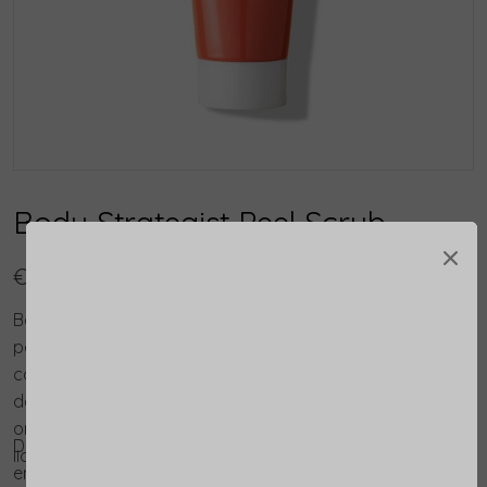
Body Strategist Peel Scrub
×
€ 48,00
Body Strategist Peel Scrub is een vernieuwende 2 in 1
peeling voor een gladde en egale huid. Deze formule
combineert mechanische en chemische exfoliatie om
de huid intensief te verfijnen en te vernieuwen. Ideaal
om de huid voor te bereiden op volgende
De vegan formule bevat natuurlijke silica microsferen
lichaamsverzorging of zonblootstelling.
en bittere sinaasappelschil voor een effectieve