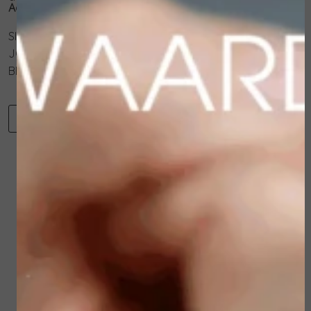
Actieve ingrediënten:
SILICADEELTJES
JOJOBABOLLETJES
BETAÏNE
-
+
Toevoegen aan winkelwagen
Winkelwagen
Verder winkelen
Gerelateerde
producten