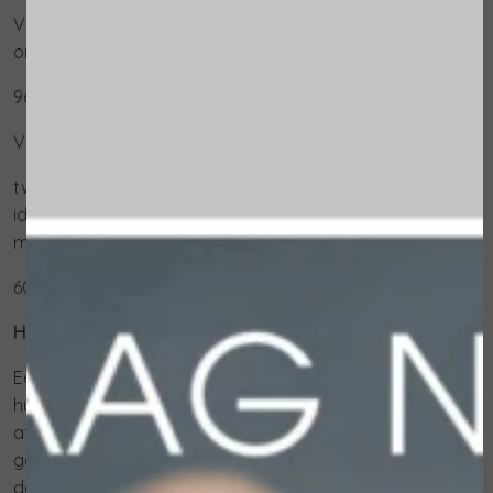
Voor ieder huidtype, in het bijzonder de vette,
onzuivere en resistente huid.
96% van de ingrediënten is van natuurlijke oorsprong
VOORDELEN
tweedimensionale, mechanische exfoliatie
ideaal voor de onzuivere huid
met scrubdeeltjes van natuurlijke oorsprong
60 ml
Hoe te gebruiken:
Een- of tweemaal per week aanbrengen op de droge
huid. Masseer met ronddraaiende bewegingen en spoel
af met warm water. Voor de meer gevoelige huid wordt
geadviseerd de huid eerst met water te bevochtigen en
daarna met de scrub te beginnen.