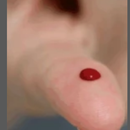
Sun Soul Invisible
Sublime Skin Micropeel
Defense Stick spf 50+
€ 45,50
€ 23,50
€ 39,00
€ 19,90
Bekijken
Bekijken