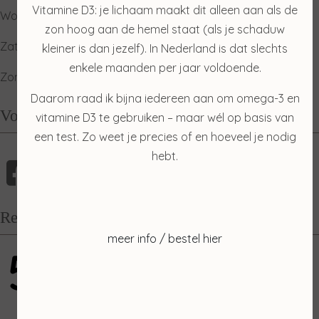
Vitamine D3: je lichaam maakt dit alleen aan als de
Woensdag: gesloten
zon hoog aan de hemel staat (als je schaduw
Zaterdag: ophalen producten
kleiner is dan jezelf). In Nederland is dat slechts
enkele maanden per jaar voldoende.
Zondag: relaxdag
Daarom raad ik bijna iedereen aan om omega-3 en
Volg mij
vitamine D3 te gebruiken – maar wél op basis van
een test. Zo weet je precies of en hoeveel je nodig
hebt.
Recensies
meer info / bestel hier
5
gebaseerd op 100 reviews