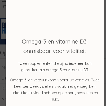
info@salonmerian.nl
Omega-3 en vitamine D3:
onmisbaar voor vitaliteit
Openingstijden
Twee supplementen die bijna iedereen kan
Maandag
10:00
17:00
gebruiken zijn omega-3 en vitamine D3.
Dinsdag
09:00
17:00
Omega-3: dit vetzuur komt vooral uit vette vis. Twee
keer per week vis eten is vaak niet genoeg. Een
Donderdag
09:00
17:00
tekort kan invloed hebben op je hart, hersenen en
Vrijdag
09:00
17:00
huid.