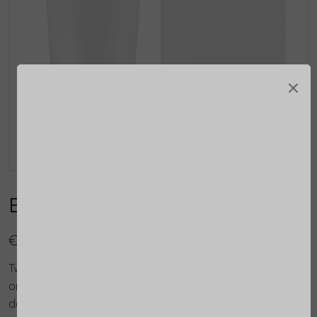
×
Essential Scrub
€ 41,75
Tweedimensionaal mechanisch exfoliërende scrub, die
onzuiverheden verwijdert en de poriën verfijnt. Maakt
de huid zacht en glad.