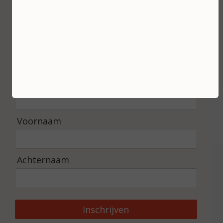
Inschrijven
Ontvang de laatste nieuwtjes en de beste
aanbiedingen.
E-mailadres *
Voornaam
Achternaam
Inschrijven