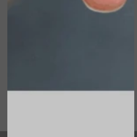
Sublime Skin Intensive
Sun Soul Protective
Serum Refill
Hair Oil
€ 98,00
€ 22,50
Bekijken
Bekijken