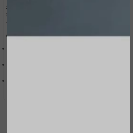
Breng aan op de lippen en herhaal zo vaak als nodig.
Gebruik je de balm direct na een lipfiller met
hyaluronzuur? Volg dan het advies van je arts.
Actieve ingrediënten:
Microcapsules met hyaluronzuur –
zorgen voor een voller effect en diepe hydratatie
Cactusvijg oleocomplex –
voedt en beschermt tegen uitdroging
Limnanthes Alba zaadolie –
verzacht de lippen en houdt vocht vast