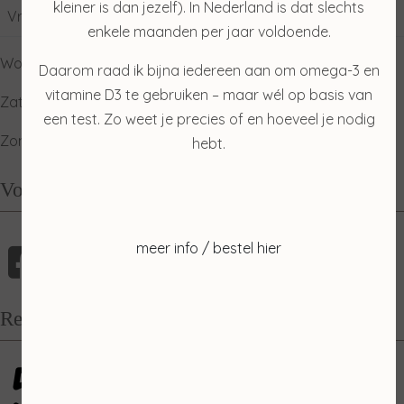
kleiner is dan jezelf). In Nederland is dat slechts
Vrijdag
09:00
17:00
enkele maanden per jaar voldoende.
Woensdag: gesloten
Daarom raad ik bijna iedereen aan om omega-3 en
vitamine D3 te gebruiken – maar wél op basis van
Zaterdag: ophalen producten
een test. Zo weet je precies of en hoeveel je nodig
Zondag: relaxdag
hebt.
Volg mij
meer info / bestel hier
Recensies
5