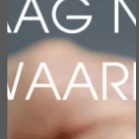
Winkelwagen
Verder winkelen
Gerelateerde
producten
Sun Soul Invisible
Sublime Skin Micropeel
Defense Stick spf 50+