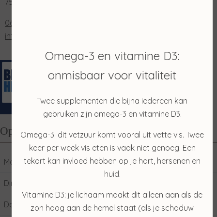
7591 NN Denekamp
0653202048
info@salonmerian.nl
Omega-3 en vitamine D3:
onmisbaar voor vitaliteit
Twee supplementen die bijna iedereen kan
gebruiken zijn omega-3 en vitamine D3.
Openingstijden
Omega-3: dit vetzuur komt vooral uit vette vis. Twee
keer per week vis eten is vaak niet genoeg. Een
tekort kan invloed hebben op je hart, hersenen en
Maandag
10:00
17:00
huid.
Dinsdag
09:00
17:00
Vitamine D3: je lichaam maakt dit alleen aan als de
Donderdag
09:00
17:00
zon hoog aan de hemel staat (als je schaduw