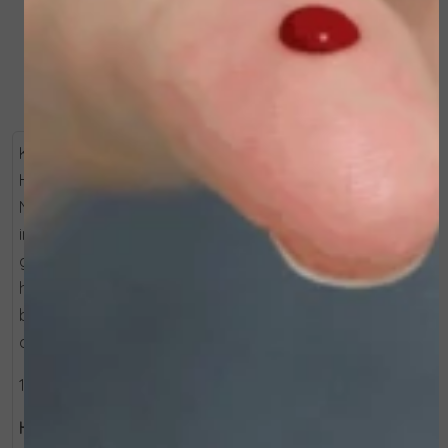
Bekijken
Bekijken
KISS DRYNESS GOODBYE.
HELLO, GLOWY, PLUMPED LIPS!
Natuurlijke lippen met een wauw-effect. Deze
innovatieve lip balm geeft je lippen een vollere,
gezondere uitstraling. Dankzij cactusvijgextract, dat de
huidbarrière van de lippen versterkt, biedt het
bescherming tegen uitdroging en zorgt het voor
directe én langdurige hydratatie.
10ml
Hoe te gebruiken: