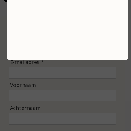
gebaseerd op 100 reviews
Inschrijven
Ontvang de laatste nieuwtjes en de beste
aanbiedingen.
E-mailadres *
Voornaam
Achternaam