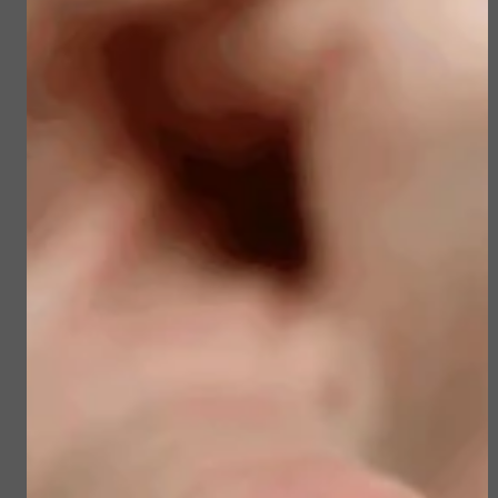
€ 45,50
€ 23,50
€ 39,00
€ 19,90
Bekijken
Bekijken
Sublime Skin Intensive
Sun Soul Protective
Serum Refill
Hair Oil
€ 98,00
€ 22,50