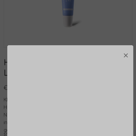
×
Hydramemory Plumping
Lipbalm
€ 22,50
KISS DRYNESS GOODBYE.
HELLO, GLOWY, PLUMPED LIPS!
Natuurlijke lippen met een wauw-effect. Deze
innovatieve lip balm geeft je lippen een vollere,
gezondere uitstraling. Dankzij cactusvijgextract, dat de
10ml