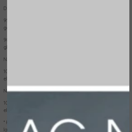
DIRECT:
95% van de vrouwen voelt dat de huid beter
gehydrateerd is*
90% van de vrouwen meent dat de huid zachter en
gladder is*
NA ÉÉN WEEK:
100% van de vrouwen meent dat de huid zachter,
elastischer en glanzend is.*
NA TWEE WEKEN:
100% van de vrouwen meent dat de huid zachter,
elastischer en glanzend is.*
* Klinische test door een onafhankelijk
laboratoriumpanel van 20 personen tussen 40 en 60