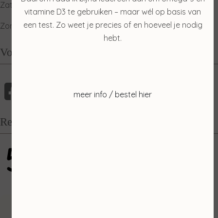
Zaterdag: ophalen producten
vitamine D3 te gebruiken – maar wél op basis van
een test. Zo weet je precies of en hoeveel je nodig
Zondag: relaxdag
hebt.
Volg mij
meer info / bestel hier
Recensies
5
gebaseerd op 100 reviews
Inschrijven