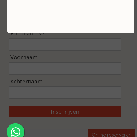
Ontvang de laatste nieuwtjes en de beste
aanbiedingen.
E-mailadres *
Voornaam
Achternaam
Inschrijven
Online reserveren