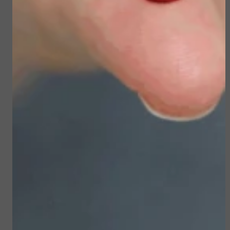
Sun Soul Invisible
Sublime Skin Micropeel
Defense Stick spf 50+
€ 45,50
€ 23,50
€ 39,00
€ 19,90
Bekijken
Bekijken