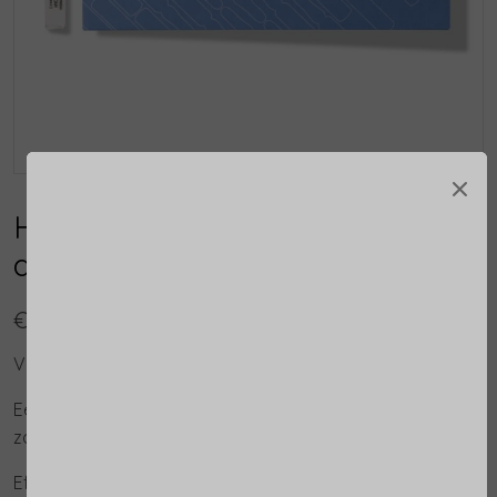
×
Hydramemory Hydra & Glow
ampullen
€ 46,00
Verhelderend en hydraterend concentraat.
Een hydraterend concentraat die de huid voller,
zachter en stralender maakt.
Effectiviteitstest