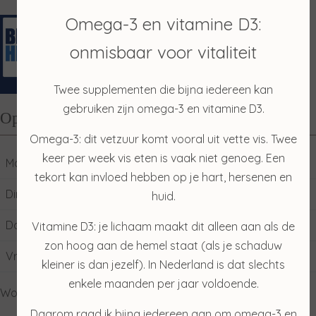
Omega-3 en vitamine D3:
onmisbaar voor vitaliteit
Twee supplementen die bijna iedereen kan
gebruiken zijn omega-3 en vitamine D3.
Openingstijden
Omega-3: dit vetzuur komt vooral uit vette vis. Twee
keer per week vis eten is vaak niet genoeg. Een
Maandag
10:00
17:00
tekort kan invloed hebben op je hart, hersenen en
Dinsdag
09:00
17:00
huid.
Donderdag
09:00
17:00
Vitamine D3: je lichaam maakt dit alleen aan als de
zon hoog aan de hemel staat (als je schaduw
Vrijdag
09:00
17:00
kleiner is dan jezelf). In Nederland is dat slechts
enkele maanden per jaar voldoende.
Woensdag: gesloten
Daarom raad ik bijna iedereen aan om omega-3 en