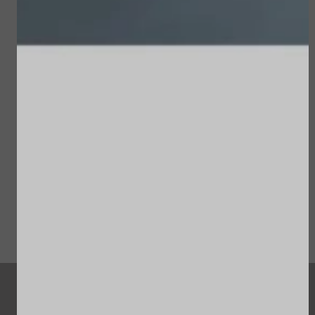
Sublime Skin Intensive
Sun Soul Protective
Serum Refill
Hair Oil
€ 98,00
€ 22,50
Bekijken
Bekijken