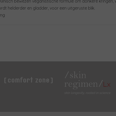
Klinisch bewezen veganistische formule om donkere kringen, wa
dt helderder en gladder, voor een uitgeruste blik.
ong