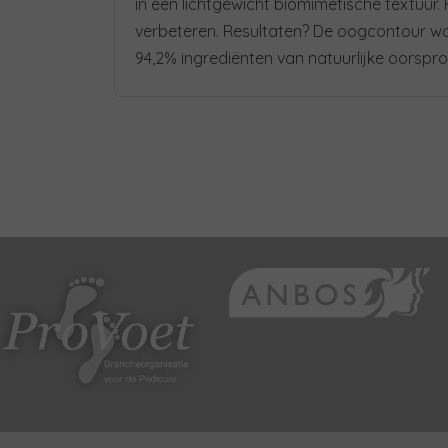
in een lichtgewicht biomimetische textuur. 
verbeteren. Resultaten? De oogcontour wor
94,2% ingrediënten van natuurlijke oorspr