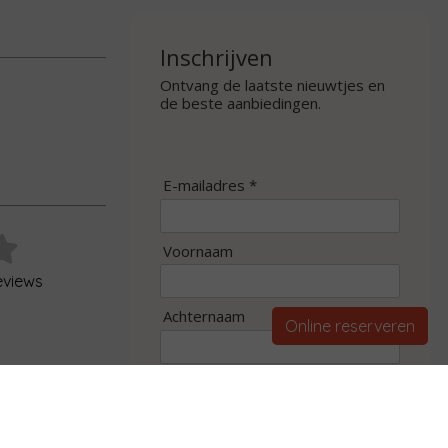
Inschrijven
Ontvang de laatste nieuwtjes en
de beste aanbiedingen.
E-mailadres *
Voornaam
eviews
Achternaam
Online reserveren
Inschrijven