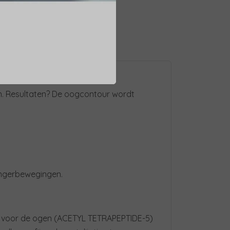
ren. Resultaten? De oogcontour wordt
ingerbewegingen.
e voor de ogen (ACETYL TETRAPEPTIDE-5)