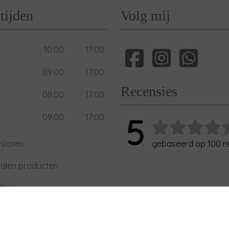
tijden
Volg mij
10:00
17:00
09:00
17:00
Recensies
09:00
17:00
09:00
17:00
5
sloten
gebaseerd op 100 r
alen producten
xdag