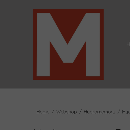
Home
Webshop
Hydramemory
Hyd