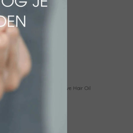
erum
Sun Soul Protective Hair Oil
€ 22,50
Bekijken