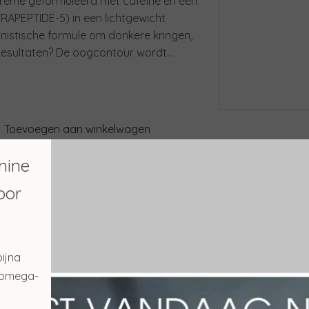
rème geformuleerd met cafeïne en een
RAPEPTIDE-5) in een lichtgewicht
nistische formule om donkere kringen,
. Resultaten? De oogcontour wordt
.
Toevoegen aan winkelwagen
mine
Verder winkelen
oor
ijna
Gerelateerde producte
n omega-