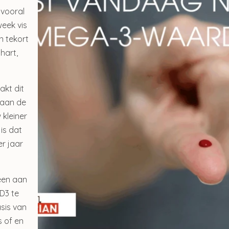
 vooral
week vis
n tekort
hart,
akt dit
 aan de
 kleiner
 is dat
r jaar
oul Invisible Defense Stick
Sublime Skin Intensive S
spf 50+
Refill
€ 23,50
€ 98,00
een aan
€ 19,90
D3 te
Bekijken
sis van
Bekijken
s of en