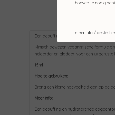
hoeveel je nodig hebt
meer info / bestel hie
Een depuffing en hydraterende oogcont
Klinisch bewezen veganistische formule om
helderder en gladder, voor een uitgeruste b
15ml
Hoe te gebruiken:
Breng een kleine hoeveelheid aan op de o
Meer info:
Een depuffing en hydraterende oogcontou