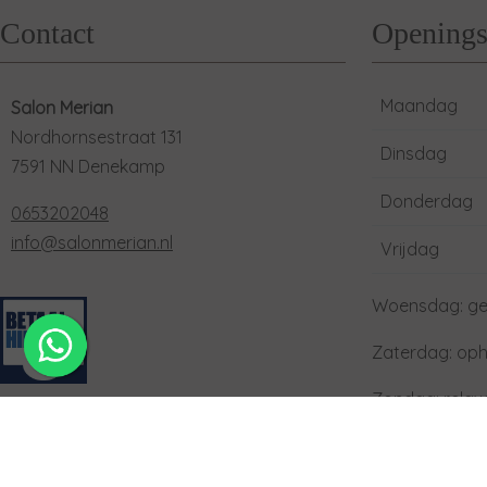
Contact
Openings
Maandag
Salon Merian
Nordhornsestraat 131
Dinsdag
7591 NN Denekamp
Donderdag
0653202048
info@salonmerian.nl
Vrijdag
Woensdag: ge
Zaterdag: oph
Zondag: rela