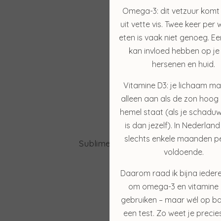
Omega-3: dit vetzuur komt
uit vette vis. Twee keer per 
eten is vaak niet genoeg. Ee
kan invloed hebben op je 
hersenen en huid.
Vitamine D3: je lichaam ma
alleen aan als de zon hoog
hemel staat (als je schaduw
is dan jezelf). In Nederland
slechts enkele maanden pe
Sun S
Sublime Skin Micropeel
voldoende.
€ 45,50
€ 39,00
Daarom raad ik bijna ieder
om omega-3 en vitamine 
Bekijken
gebruiken – maar wél op ba
een test. Zo weet je precie