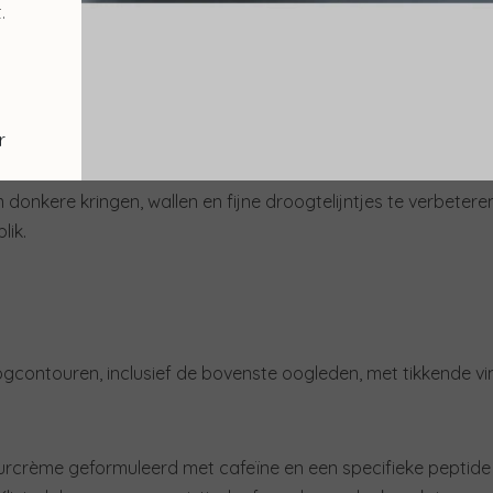
.
r
ourcrème
 donkere kringen, wallen en fijne droogtelijntjes te verbete
lik.
ogcontouren, inclusief de bovenste oogleden, met tikkende v
rcrème geformuleerd met cafeïne en een specifieke peptid