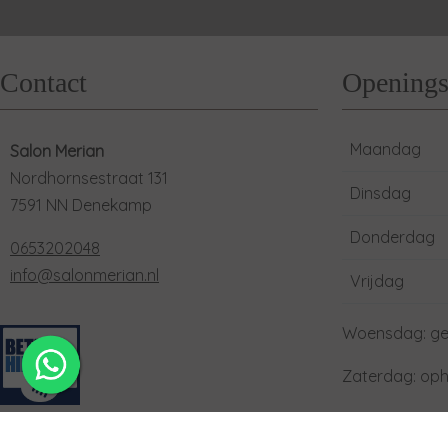
Contact
Openings
Maandag
Salon Merian
Nordhornsestraat 131
Dinsdag
7591 NN Denekamp
Donderdag
0653202048
info@salonmerian.nl
Vrijdag
Woensdag: ge
Zaterdag: oph
Zondag: rela