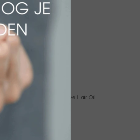
erum
Sun Soul Protective Hair Oil
€ 22,50
Bekijken