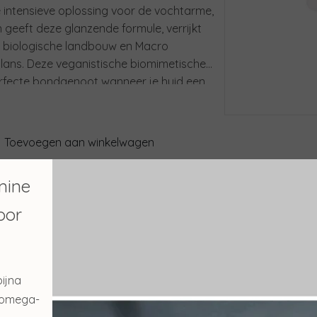
 intensieve oplossing voor de vochtarme,
n geeft deze glanzende formule, verrijkt
e biologische landbouw en Macro
glans. Deze veganistische biomimetische
perfecte bondgenoot wanneer je huid een
g *natriumhyaluronaat
Toevoegen aan winkelwagen
mine
Verder winkelen
oor
Gerelateerde producte
ijna
n omega-