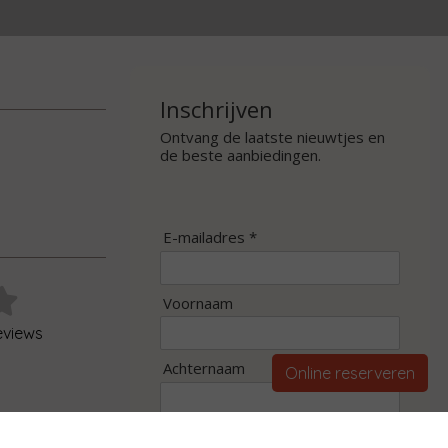
Inschrijven
Ontvang de laatste nieuwtjes en
de beste aanbiedingen.
E-mailadres *
Voornaam
eviews
Achternaam
Online reserveren