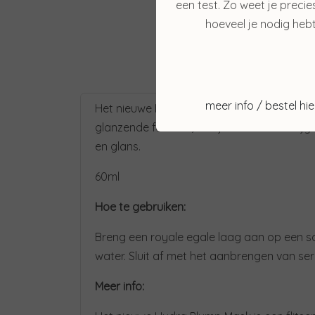
een test. Zo weet je precie
hoeveel je nodig hebt
meer info / bestel hie
Het nieuwe Hydra Plump Mask is een flitse
glanzende formule, verrijkt met cactusvij
en glans.
60ml
Hoe te gebruiken:
Breng een royale egale laag aan op een sc
water. Sluit af met het aanbrengen van se
Meer info: