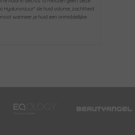
fe huid! In slechts 15 minuten geeft deze
ro Hyaluronzuur* de huid volume, zachtheid
enoot wanneer je huid een onmiddellijke