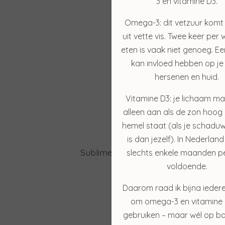
3 en vitamine D3.
Omega-3: dit vetzuur komt
uit vette vis. Twee keer per 
eten is vaak niet genoeg. Ee
kan invloed hebben op je 
hersenen en huid.
Vitamine D3: je lichaam ma
alleen aan als de zon hoog
hemel staat (als je schaduw
is dan jezelf). In Nederland
Sun S
Sublime Skin Micropeel
slechts enkele maanden pe
voldoende.
€ 45,50
€ 39,00
Daarom raad ik bijna ieder
om omega-3 en vitamine 
Bekijken
gebruiken – maar wél op ba