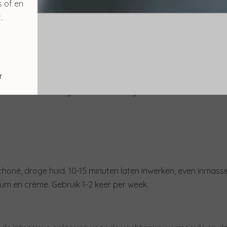
s of en
.
r
nde intensieve oplossing voor de vochtarme, vermoeide en dof
genextract uit de regeneratieve biologische landbouw en Mac
hone, droge huid. 10-15 minuten laten inwerken, even inmasse
rum en crème. Gebruik 1-2 keer per week.