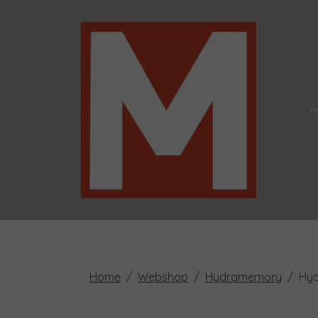
H
Home
Webshop
Hydramemory
Hyd