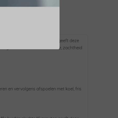
fe huid! In slechts 15 minuten geeft deze
ro Hyaluronzuur* de huid volume, zachtheid
ren en vervolgens afspoelen met koel, fris