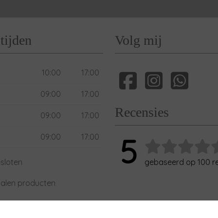
tijden
Volg mij
10:00
17:00
09:00
17:00
Recensies
09:00
17:00
09:00
17:00
5
sloten
gebaseerd op 100 r
alen producten
xdag