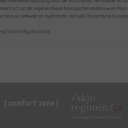
nde intensieve oplossing voor de vochtarme, vermoeide en dof
genextract uit de regeneratieve biologische landbouw en Mac
e textuur verkwikt en hydrateert de huid. De perfecte bondg
rong *natriumhyaluronaat