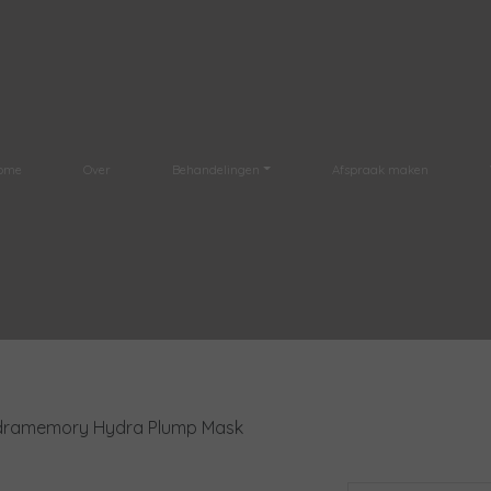
ome
Over
Behandelingen
Afspraak maken
ramemory Hydra Plump Mask