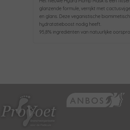
Het nieuwe Hydra Plump Mask is een flitse
glanzende formule, verrijkt met cactusvij
en glans. Deze veganistische biomimetisch
hydratatieboost nodig heeft.
95,8% ingrediënten van natuurlijke oorsp