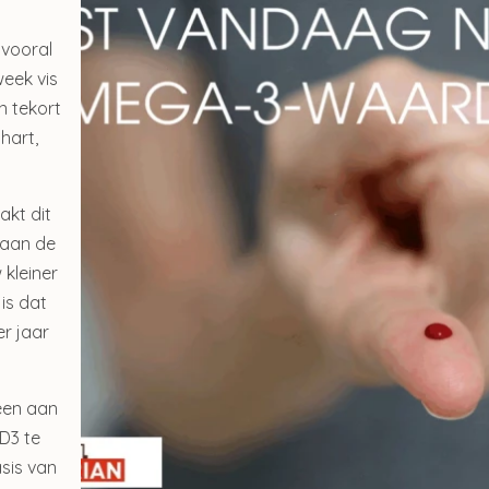
 vooral
week vis
n tekort
hart,
akt dit
 aan de
 kleiner
 is dat
oul Invisible Defense Stick
Sublime Skin Intensive S
r jaar
spf 50+
Refill
€ 23,50
€ 98,00
een aan
€ 19,90
D3 te
Bekijken
Bekijken
sis van