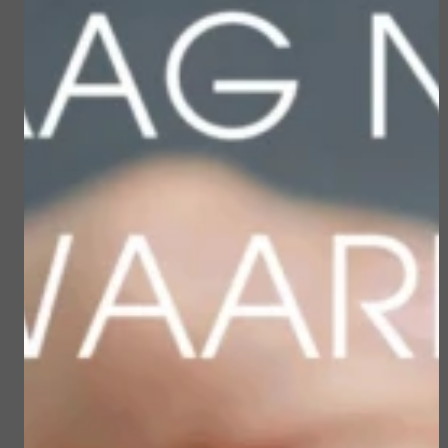
Gerelateerde
producten
Sun Soul Invisible
Sublime Skin Micropeel
Defense Stick spf 50+
€ 45,50
€ 23,50
€ 39,00
€ 19,90