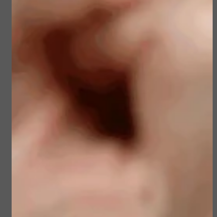
Bekijken
Bekijken
Sublime Skin Intensive
Sun Soul Protective
Serum Refill
Hair Oil
€ 98,00
€ 22,50
Bekijken
Bekijken