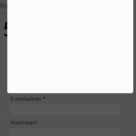
Recensies
5
gebaseerd op 100 reviews
Inschrijven
Ontvang de laatste nieuwtjes en de beste
aanbiedingen.
E-mailadres *
Voornaam