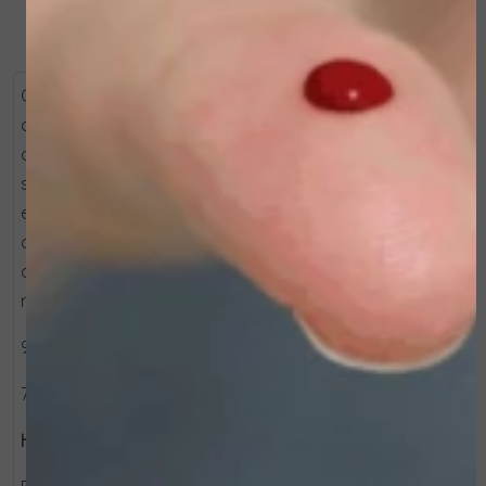
Ontdek het nieuwe krachtige vernieuwende
concentraat van [ comfort zone ] om de huid en de
oogcontour 's nachts een zichtbaar gladdere en meer
stralende uitstraling te geven. Met Retinale, Niacinamide
en een Peptide van de nieuwste generatie, stimuleert
deze formule de vernieuwing en helderheid van de huid
om tekenen van ouderdom en vermoeidheid, zoals
rimpels, kraaienpootjes en wallen, tegen te gaan
90+% ingrediënten van natuurlijke oorsprong.
7x2ml
Hoe te gebruiken: