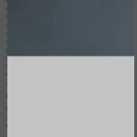
Plaats de druppelteller op de kop van de ampul en
open de ampul met een beslissend moment door deze
langs de voorgesneden ring te breken. Verwijder het
afgebroken deel en plaats de druppelteller op de hals
van de geopende ampul. Oefen lichte druk uit op de
druppelteller om ongeveer de helft van de inhoud op de
palm van uw hand te laten vallen. Dep het product op
uw gezicht, hals en borst tot het volledig is opgenomen.
Breng vervolgens je gewone serum en crème aan.
Herhaal deze applicatie 's ochtends en' s avonds.
Vermijd contact met de ogen.
Actieve ingrediënten:
Retinale, Niacinamide, en de nieuwste generatie Peptide
Vegan en vrij van minerale oliën, kunstmatige
kleurstoffen, parabenen en siliconen.