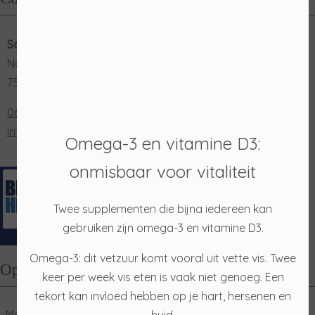
Salon Merian
Nordhornsestraat 131
7591 NN Denekamp
0653202048
info@salonmerian.nl
Omega-3 en vitamine D3:
onmisbaar voor vitaliteit
Twee supplementen die bijna iedereen kan
gebruiken zijn omega-3 en vitamine D3.
Omega-3: dit vetzuur komt vooral uit vette vis. Twee
Openingstijden
keer per week vis eten is vaak niet genoeg. Een
tekort kan invloed hebben op je hart, hersenen en
Maandag
10:00
17:00
huid.