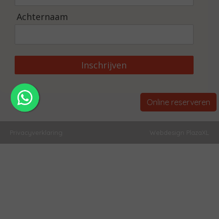
Achternaam
Inschrijven
Online reserveren
Privacyverklaring
Webdesign PlazaXL