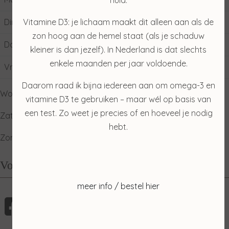
Vitamine D3: je lichaam maakt dit alleen aan als de
Dinsdag
09:00
17:00
zon hoog aan de hemel staat (als je schaduw
Donderdag
09:00
17:00
kleiner is dan jezelf). In Nederland is dat slechts
enkele maanden per jaar voldoende.
Vrijdag
09:00
17:00
Daarom raad ik bijna iedereen aan om omega-3 en
Woensdag: gesloten
vitamine D3 te gebruiken – maar wél op basis van
een test. Zo weet je precies of en hoeveel je nodig
Zaterdag: ophalen producten
hebt.
Zondag: relaxdag
Volg mij
meer info / bestel hier