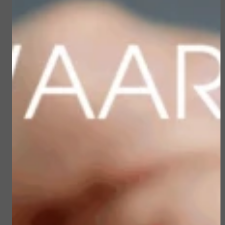
Gerelateerde
producten
Sun Soul Invisible
Sublime Skin Micropeel
Defense Stick spf 50+
€ 45,50