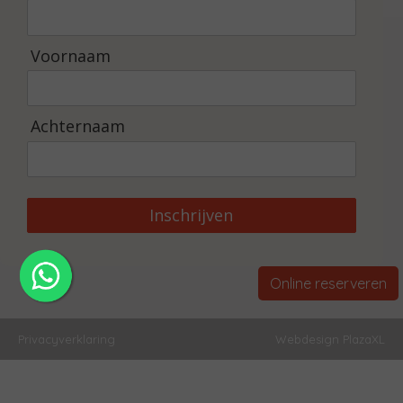
Voornaam
Achternaam
Inschrijven
Online reserveren
Privacyverklaring
Webdesign PlazaXL