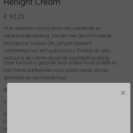
Renight Cream
€ 92,25
Multi-vitamine nachtcrème met voedende en
reparerende werking. Verrijkt met gecertificeerde
biologische Gojibes olie, gehydrolyseerd
tomatenextract en hyaluronzuur. Dankzij de rijke
textuur is de crème ideaal als nachtbehandeling.
Deze formule is geschikt voor iedere huidconditie en
met name aanbevolen voor ondervoede, droge,
gestreste en vermoeide huid.
×
88% van de ingrediënten is van natuurlijke oorsprong
VOORDELEN
De huid voelt aangenaam aan bij het wakker worden.
De huid wordt gevoed, zacht en ontspannen.
Aangename geur.