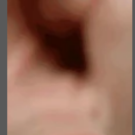
€ 23,50
€ 39,00
€ 19,90
Bekijken
Bekijken
Sublime Skin Intensive
Sun Soul Protective
Serum Refill
Hair Oil
€ 98,00
€ 22,50
Bekijken
Bekijken