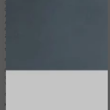
De huid voelt aangenaam aan bij het wakker worden.
De huid wordt gevoed, zacht en ontspannen.
Aangename geur.
Antioxiderende werking.
Rijk aan carotenoïden.
Zonder siliconen: deze zijn vervangen door natuurlijke
oliën en boters om "REAL ACTIVE BEAUTY" voor de huid
te garanderen.
RESULTATEN
De werking van antioxidanten is wetenschappelijk
getest.
Voldoende werking tot wel 8 uur.
60 ml
Hoe te gebruiken: