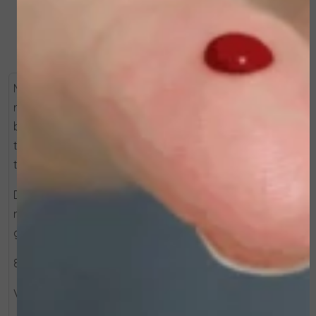
Multi-vitamine nachtcrème met voedende en
reparerende werking. Verrijkt met gecertificeerde
biologische Gojibes olie, gehydrolyseerd
tomatenextract en hyaluronzuur. Dankzij de rijke
textuur is de crème ideaal als nachtbehandeling.
Deze formule is geschikt voor iedere huidconditie en
met name aanbevolen voor ondervoede, droge,
gestreste en vermoeide huid.
88% van de ingrediënten is van natuurlijke oorsprong
VOORDELEN