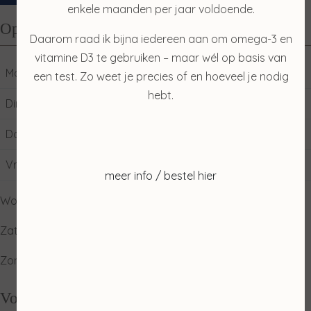
enkele maanden per jaar voldoende.
Openingstijden
Daarom raad ik bijna iedereen aan om omega-3 en
vitamine D3 te gebruiken – maar wél op basis van
Maandag
10:00
17:00
een test. Zo weet je precies of en hoeveel je nodig
hebt.
Dinsdag
09:00
17:00
Donderdag
09:00
17:00
Vrijdag
09:00
17:00
meer info / bestel hier
Woensdag: gesloten
Zaterdag: ophalen producten
Zondag: relaxdag
Volg mij