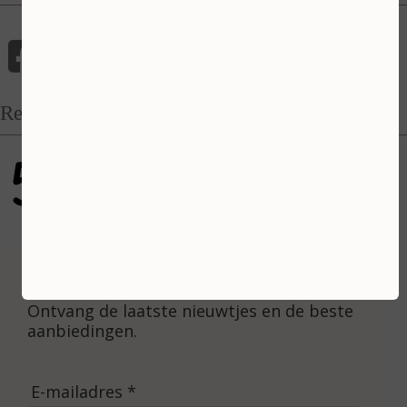
Recensies
5
gebaseerd op 100 reviews
Inschrijven
Ontvang de laatste nieuwtjes en de beste
aanbiedingen.
E-mailadres *