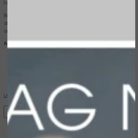
het te testen.
Breng het product aan in combinatie met een paar
druppels Renight oil om de voedende en
antioxiderende werking te versterken.
Actieve ingrediënten:
Gecertificeerde biologische gojibes olie
Gehydrolyseerd tomatenextract
Macadamia olie
Hyaluronzuur
Vitamine E
Lees verder...
-
+
Toevoegen aan winkelwagen
Winkelwagen
Verder winkelen