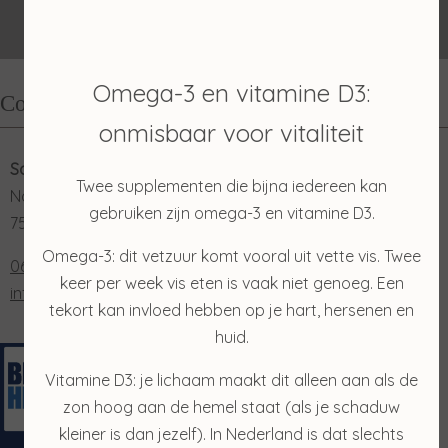
Omega-3 en vitamine D3:
Contact
onmisbaar voor vitaliteit
Salon Merian
Twee supplementen die bijna iedereen kan
Nordhornsestraat 131
gebruiken zijn omega-3 en vitamine D3.
7591 NN Denekamp
Omega-3: dit vetzuur komt vooral uit vette vis. Twee
0653202048
keer per week vis eten is vaak niet genoeg. Een
info@salonmerian.nl
tekort kan invloed hebben op je hart, hersenen en
huid.
Vitamine D3: je lichaam maakt dit alleen aan als de
zon hoog aan de hemel staat (als je schaduw
kleiner is dan jezelf). In Nederland is dat slechts