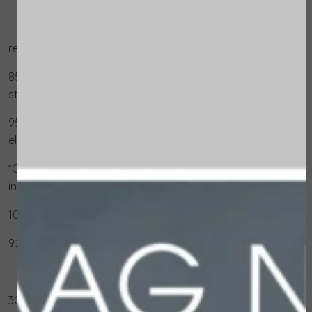
resultaat:
85% van de vrouwen beoordeelde haar huid als
steviger en volumineuzer*
95% van de vrouwen beoordeelde haar huid als
elastischer en steviger*
*Onafhankelijke laboratoriumtest onder 20 panelleden
in 30 dagen.
100% vegan.
92% van de ingrediënten is van natuurlijke oorsprong
30ml