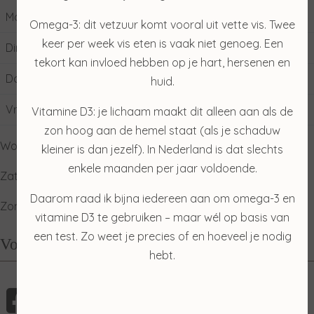
Maandag
10:00
17:00
Omega-3: dit vetzuur komt vooral uit vette vis. Twee
keer per week vis eten is vaak niet genoeg. Een
Dinsdag
09:00
17:00
tekort kan invloed hebben op je hart, hersenen en
Donderdag
09:00
17:00
huid.
Vrijdag
09:00
17:00
Vitamine D3: je lichaam maakt dit alleen aan als de
zon hoog aan de hemel staat (als je schaduw
Woensdag: gesloten
kleiner is dan jezelf). In Nederland is dat slechts
enkele maanden per jaar voldoende.
Zaterdag: ophalen producten
Daarom raad ik bijna iedereen aan om omega-3 en
Zondag: relaxdag
vitamine D3 te gebruiken – maar wél op basis van
een test. Zo weet je precies of en hoeveel je nodig
Volg mij
hebt.