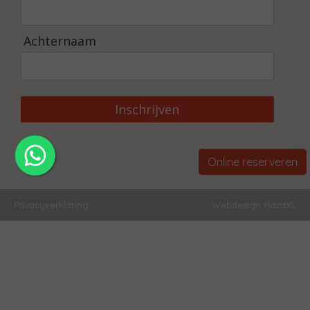
Achternaam
Inschrijven
Online reserveren
Privacyverklaring
Webdesign PlazaXL