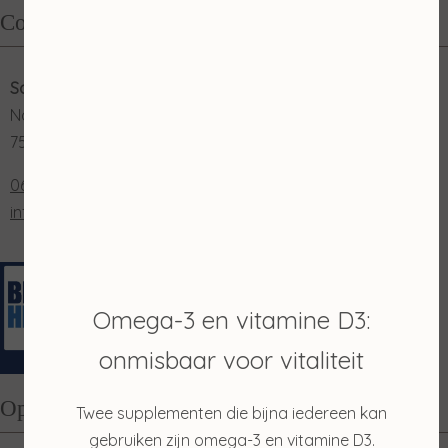
Contact
Salon Merian
Nordhornsestraat 131
7591 NN Denekamp
0653202048
info@salonmerian.nl
Omega-3 en vitamine D3:
onmisbaar voor vitaliteit
Openingstijden
Twee supplementen die bijna iedereen kan
gebruiken zijn omega-3 en vitamine D3.