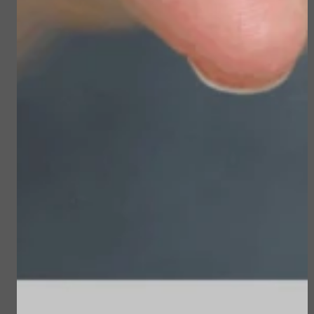
€ 39,00
€ 19,90
Bekijken
Bekijken
Sublime Skin Intensive
Sun Soul Protective
Serum Refill
Hair Oil
€ 98,00
€ 22,50
Bekijken
Bekijken