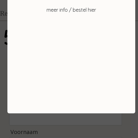
meer info / bestel hier
Recensies
5
gebaseerd op 100 reviews
Inschrijven
Ontvang de laatste nieuwtjes en de beste
aanbiedingen.
E-mailadres *
Voornaam