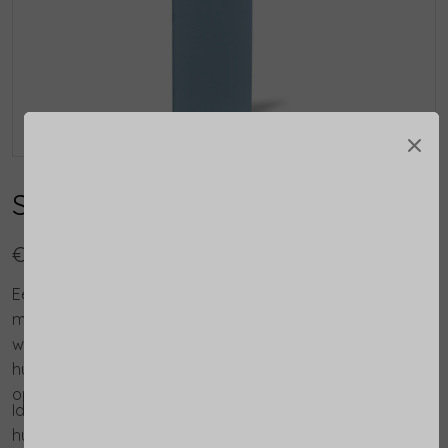
×
Sublime Skin Intensive Serum
€ 116,00
Een innovatief crème-achtig serum met micro- en
macro-hyaluronzuur, extract van pioenroos en smalle
weegbree dat inwerkt op de "steunpilaren" van de
huidstructuur (Archi-Lift™ Technologie). De huid wordt
opgevuld en ziet er compacter en stralender uit.
Ideaal voor de rijpere huid en geschikt voor iedere
huidconditie.