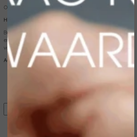
Ook verkrijgbaar in Refill !
Hoe te gebruiken:
Breng het 's morgens en 's avonds aan op het gelaat
en de hals voor de crème of alleen. Inmasseren tot het
volledig is opgenomen.
Actieve ingrediënten:
Peaonia albiflora extract
Micro- & macro hyaluronzuur
Plantago lanceolata extract
-
+
Toevoegen aan winkelwagen
Winkelwagen
Verder winkelen