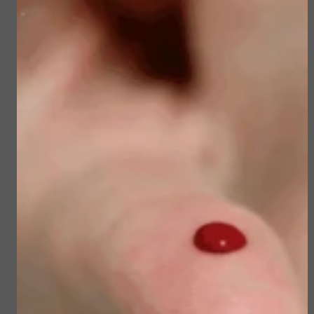
Gerelateerde
producten
Sun Soul Invisible
Sublime Skin Micropeel
Defense Stick spf 50+
€ 45,50
€ 23,50