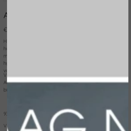
Active Pureness Fluid
€ 49,00
Hydraterende fluid voor de onzuivere en acnegevoelige
huid. De unieke combinatie van vitamine C en
matterende poeders maken het tot een ideaal
hydraterend product dat ook zeer geschikt is als basis
voor make-up.
Voor de onzuivere, vette en acnegevoelige huid.
Aanbevolen gedurende de zomermaanden en in het
bijzonder in warme, vochtige klimaten.
93% van de ingrediënten is van natuurlijke oorsprong
VOORDELEN