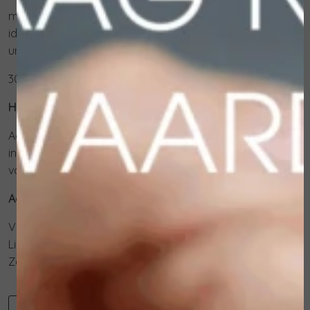
matterende, hydraterende fluid
ideale basis voor make-up
uniseks
30 ml
Hoe te gebruiken:
Aanbrengen op de gereinigde huid en zachtjes
inmasseren. Kan gebruikt worden voor het aanbrengen
van make-up.
Actieve ingrediënten:
Vitamine C
Liposoomstructuur
Zetmeel
-
+
Toevoegen aan winkelwagen