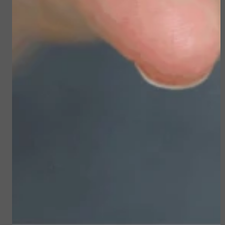
Sun Soul Invisible
Sublime Skin Micropeel
Defense Stick spf 50+
€ 45,50
€ 23,50
€ 39,00
€ 19,90
Bekijken
Bekijken
Sublime Skin Intensive
Sun Soul Protective
Serum Refill
Hair Oil