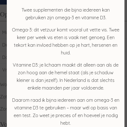
Twee supplementen die bijna iedereen kan
Openingstijden
gebruiken zijn omega-3 en vitamine D3.
Omega-3: dit vetzuur komt vooral uit vette vis. Twee
Maandag
10:00
17:00
keer per week vis eten is vaak niet genoeg. Een
Dinsdag
09:00
17:00
tekort kan invloed hebben op je hart, hersenen en
huid.
Donderdag
09:00
17:00
Vitamine D3: je lichaam maakt dit alleen aan als de
Vrijdag
09:00
17:00
zon hoog aan de hemel staat (als je schaduw
kleiner is dan jezelf). In Nederland is dat slechts
Woensdag: gesloten
enkele maanden per jaar voldoende.
Zaterdag: ophalen producten
Daarom raad ik bijna iedereen aan om omega-3 en
vitamine D3 te gebruiken – maar wél op basis van
Zondag: relaxdag
een test. Zo weet je precies of en hoeveel je nodig
hebt.
Volg mij