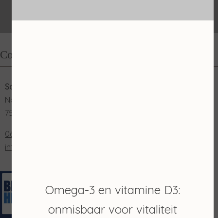
Contact
Salon Merian
Nordhornsestraat 131
7591 NN Denekamp
0653202048
info@salonmerian.nl
Omega-3 en vitamine D3:
onmisbaar voor vitaliteit