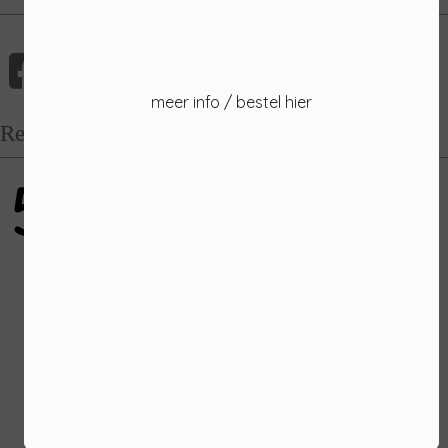
meer info / bestel hier
Recensies
5
gebaseerd op 100 reviews
Inschrijven
Ontvang de laatste nieuwtjes en de beste
aanbiedingen.
E-mailadres *