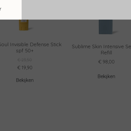
r
oul Invisible Defense Stick
Sublime Skin Intensive S
spf 50+
Refill
€ 23,50
€ 98,00
€ 19,90
Bekijken
Bekijken