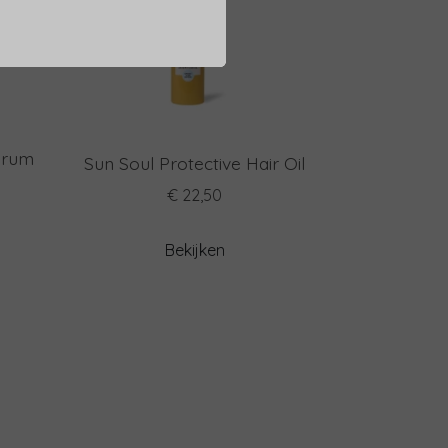
erum
Sun Soul Protective Hair Oil
€ 22,50
Bekijken