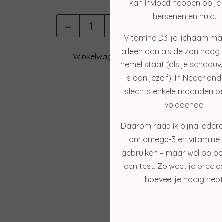
kan invloed hebben op je 
hersenen en huid.
-
+
Vitamine D3: je lichaam ma
alleen aan als de zon hoog
Winkelwagen
hemel staat (als je schaduw
is dan jezelf). In Nederland
slechts enkele maanden pe
voldoende.
Daarom raad ik bijna ieder
om omega-3 en vitamine 
gebruiken – maar wél op ba
een test. Zo weet je precie
hoeveel je nodig hebt