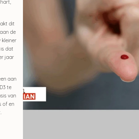
hart,
Toevoegen aan winkelwagen
akt dit
 aan de
Verder winkelen
 kleiner
 is dat
r jaar
Gerelateerde producte
een aan
D3 te
sis van
s of en
.