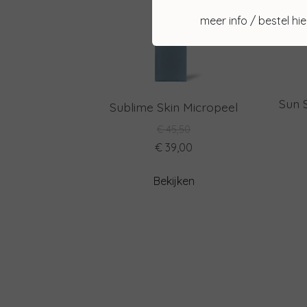
meer info / bestel hie
Sun S
Sublime Skin Micropeel
€ 45,50
€ 39,00
Bekijken