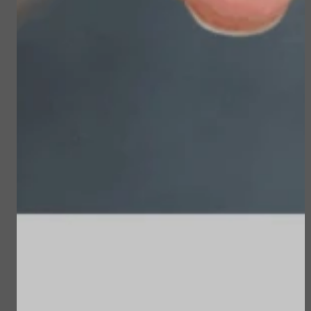
Sublime Skin Intensive
Sun Soul Protective
Serum Refill
Hair Oil
€ 98,00
€ 22,50
Bekijken
Bekijken