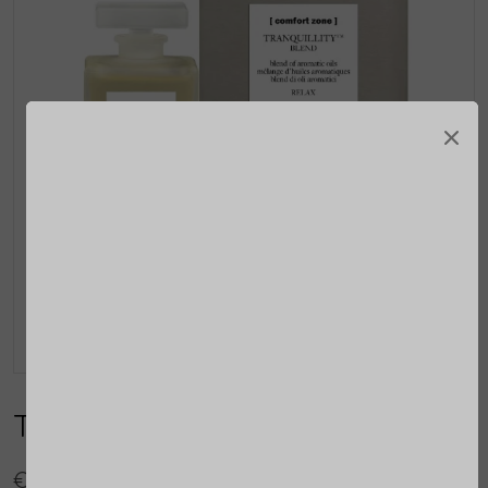
×
Tranquillity Blend
€ 86,50