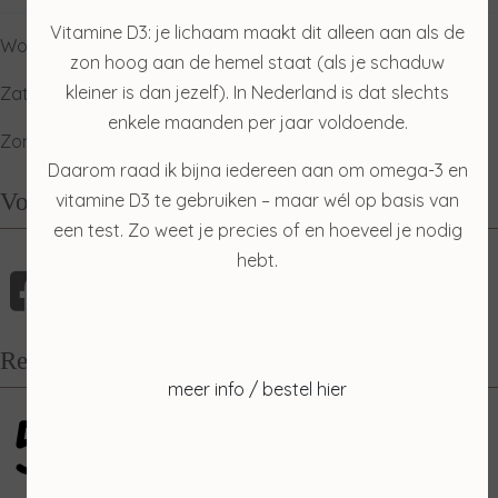
Vitamine D3: je lichaam maakt dit alleen aan als de
Woensdag: gesloten
zon hoog aan de hemel staat (als je schaduw
kleiner is dan jezelf). In Nederland is dat slechts
Zaterdag: ophalen producten
enkele maanden per jaar voldoende.
Zondag: relaxdag
Daarom raad ik bijna iedereen aan om omega-3 en
Volg mij
vitamine D3 te gebruiken – maar wél op basis van
een test. Zo weet je precies of en hoeveel je nodig
hebt.
Recensies
meer info / bestel hier
5
gebaseerd op 100 reviews