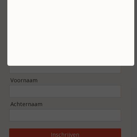
Inschrijven
Ontvang de laatste nieuwtjes en de beste
aanbiedingen.
E-mailadres *
Voornaam
Achternaam
Inschrijven