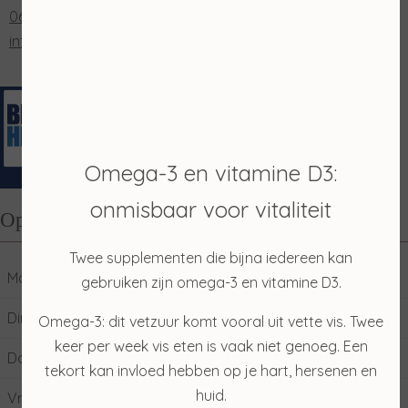
0653202048
info@salonmerian.nl
Omega-3 en vitamine D3:
onmisbaar voor vitaliteit
Openingstijden
Twee supplementen die bijna iedereen kan
Maandag
10:00
17:00
gebruiken zijn omega-3 en vitamine D3.
Dinsdag
09:00
17:00
Omega-3: dit vetzuur komt vooral uit vette vis. Twee
keer per week vis eten is vaak niet genoeg. Een
Donderdag
09:00
17:00
tekort kan invloed hebben op je hart, hersenen en
huid.
Vrijdag
09:00
17:00