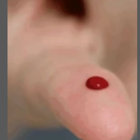
Sun Soul Invisible
Sublime Skin Micropeel
Defense Stick spf 50+
€ 45,50
€ 23,50
€ 39,00
€ 19,90
Bekijken
Bekijken