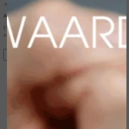
-lotion voor een versterkt aroma
Actieve ingrediënten:
Etherische oliën van cederhout, sinaasappel, rozen,
sandelhout, geranium en vetiver
-
+
Toevoegen aan winkelwagen
Winkelwagen
Verder winkelen
Gerelateerde
producten