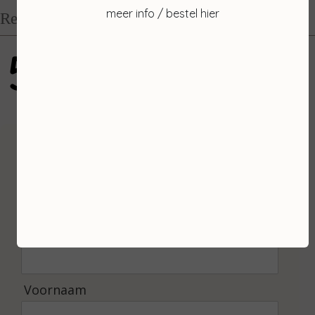
meer info / bestel hier
Recensies
5
gebaseerd op 100 reviews
Inschrijven
Ontvang de laatste nieuwtjes en de beste
aanbiedingen.
E-mailadres *
Voornaam