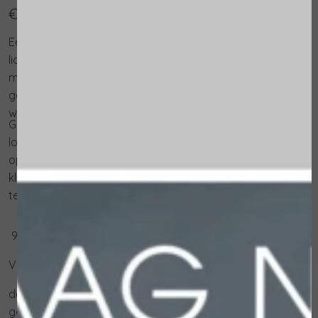
€ 47,50
Een aromatische en zijdeachtige bodylotion met een
lichte textuur. Heeft een hydraterende werking en
maakt de huid zijdezacht. Dankzij de kalmerende
geurnoten worden stress en spanning verlicht en
worden lichaam en geest weer in balans gebracht.
Geschikt voor iedereen die van lichte, hydraterende
lotions houden die snel door de huid worden
opgenomen. Geschikt voor in warme en vochtige
klimaten. Ideaal aan het einde van de dag om tot rust
te komen en stress te verlichten.
92% van de ingrediënten is van natuurlijke oorsprong
VOORDELEN
de zijdezachte textuur maakt de huid zacht,
gehydrateerd en aangenaam geurend