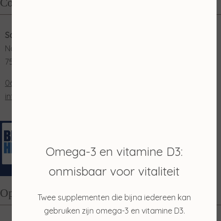
Contact
Salon Merian
Nordhornsestraat 131
7591 NN Denekamp
0653202048
info@salonmerian.nl
Omega-3 en vitamine D3:
onmisbaar voor vitaliteit
Openingstijden
Twee supplementen die bijna iedereen kan
gebruiken zijn omega-3 en vitamine D3.