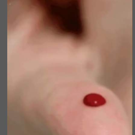
Gerelateerde
producten
Sun Soul Invisible
Sublime Skin Micropeel
Defense Stick spf 50+
€ 45,50
€ 23,50
€ 39,00