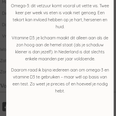
Maandag
10:00
17:00
Omega-3: dit vetzuur komt vooral uit vette vis. Twee
keer per week vis eten is vaak niet genoeg. Een
Dinsdag
09:00
17:00
tekort kan invloed hebben op je hart, hersenen en
Donderdag
09:00
17:00
huid.
Vrijdag
09:00
17:00
Vitamine D3: je lichaam maakt dit alleen aan als de
zon hoog aan de hemel staat (als je schaduw
Woensdag: gesloten
kleiner is dan jezelf). In Nederland is dat slechts
enkele maanden per jaar voldoende.
Zaterdag: ophalen producten
Daarom raad ik bijna iedereen aan om omega-3 en
Zondag: relaxdag
vitamine D3 te gebruiken – maar wél op basis van
een test. Zo weet je precies of en hoeveel je nodig
Volg mij
hebt.