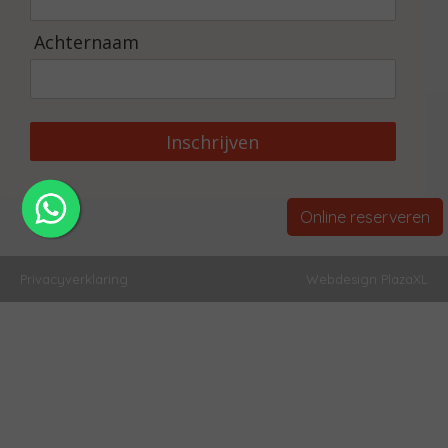
Achternaam
Inschrijven
Online reserveren
Privacyverklaring
Webdesign PlazaXL