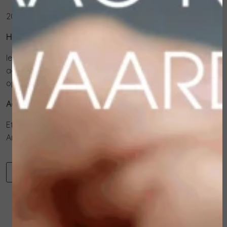
200 ml
Hoe te gebruiken:
Iedere dag na een bad of douche op het hele lichaam
aanbrengen en inmasseren tot het product volledig is
opgenomen.
Actieve ingrediënten:
Etherische oliën van cederhout en sinaasappel
Amarantolie
-
+
Toevoegen aan winkelwagen
Winkelwagen
Verder winkelen