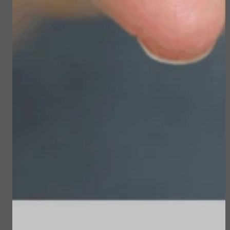
€ 19,90
Bekijken
Bekijken
Sublime Skin Intensive
Sun Soul Protective
Serum Refill
Hair Oil
€ 98,00
€ 22,50
Bekijken
Bekijken