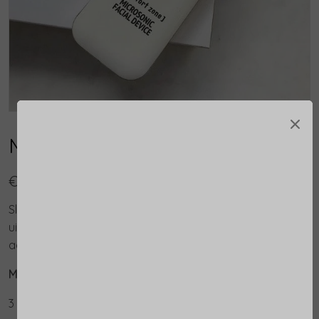
×
Microsonic Facial Device
€ 167,00
Slechts in enkele minuten een steviger, vitale en jong
uitziende huid. Dode huidcellen verwijderen, terwijl de
aanmaak van nieuwe huidcellen wordt gestimuleerd.
Microsonic Facial Device, Home Care
3 acties: