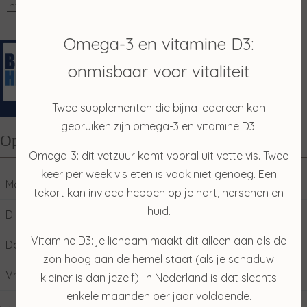
info@salonmerian.nl
Omega-3 en vitamine D3:
onmisbaar voor vitaliteit
Twee supplementen die bijna iedereen kan
gebruiken zijn omega-3 en vitamine D3.
Openingstijden
Omega-3: dit vetzuur komt vooral uit vette vis. Twee
keer per week vis eten is vaak niet genoeg. Een
Maandag
10:00
17:00
tekort kan invloed hebben op je hart, hersenen en
huid.
Dinsdag
09:00
17:00
Vitamine D3: je lichaam maakt dit alleen aan als de
Donderdag
09:00
17:00
zon hoog aan de hemel staat (als je schaduw
Vrijdag
09:00
17:00
kleiner is dan jezelf). In Nederland is dat slechts
enkele maanden per jaar voldoende.