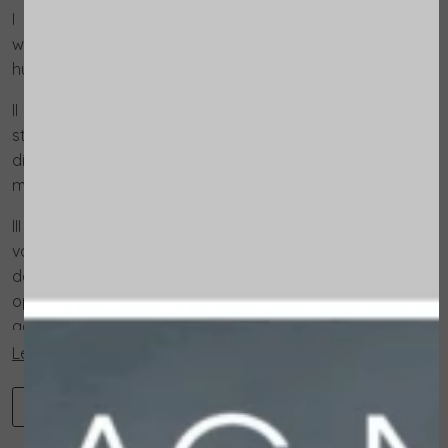
I - ULTRASOUNDS - Diepe reiniging van de huid, met
water, om de bovenste huidlagen te verwijderen en de
huid voor te bereiden op volgende behandelingen.
II - MICROCURRENTS - Regeneratieve anti-aging
stimulatie van de diepere huidlagen, met water, die
dienen als een krachtige stimulatie voor het cellulaire
metabolisme en de huidcirculatie.
III - ULTRASOUNDS & MICROCURRENTS - Optimalisatie
van product opname en regeneratieve massage, die
de hydratatie van de huid aanzienlijk verbetert en de
opname van de actieve ingrediënten van alle
aangebrachte huidverzorging vergemakkelijkt
Lees verder...
-
+
Toevoegen aan winkelwagen