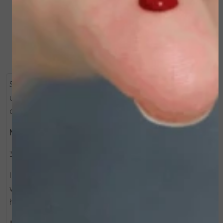
Bekijken
Bekijken
Slechts in enkele minuten een steviger, vitale en jong
uitziende huid. Dode huidcellen verwijderen, terwijl de
aanmaak van nieuwe huidcellen wordt gestimuleerd.
Microsonic Facial Device, Home Care
3 acties:
I - ULTRASOUNDS - Diepe reiniging van de huid, met
water, om de bovenste huidlagen te verwijderen en de
huid voor te bereiden op volgende behandelingen.