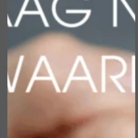
Winkelwagen
Verder winkelen
Gerelateerde
producten
Sun Soul Invisible
Sublime Skin Micropeel