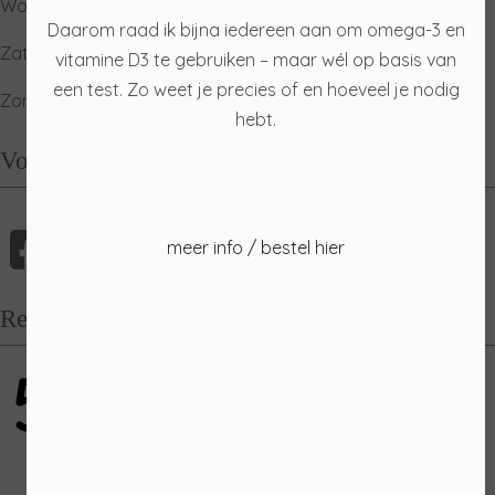
Woensdag: gesloten
Daarom raad ik bijna iedereen aan om omega-3 en
Zaterdag: ophalen producten
vitamine D3 te gebruiken – maar wél op basis van
een test. Zo weet je precies of en hoeveel je nodig
Zondag: relaxdag
hebt.
Volg mij
meer info / bestel hier
Recensies
5
gebaseerd op 100 reviews