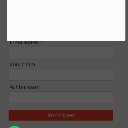
Inschrijven
Ontvang de laatste nieuwtjes en de beste
aanbiedingen.
E-mailadres *
Voornaam
Achternaam
Inschrijven