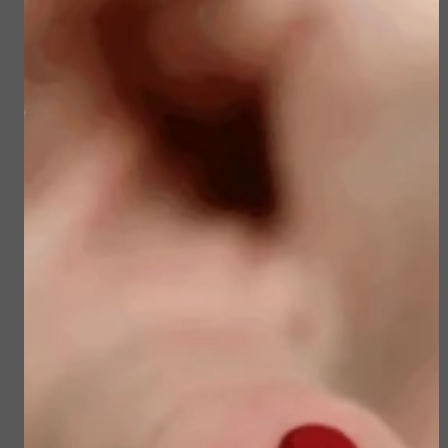
Defense Stick spf 50+
€ 45,50
€ 23,50
€ 39,00
€ 19,90
Bekijken
Bekijken
Sublime Skin Intensive
Sun Soul Protective
Serum Refill
Hair Oil
€ 98,00
€ 22,50