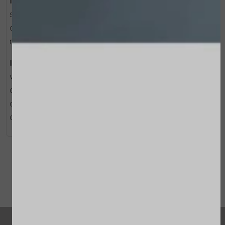
II - MICROCURRENTS - Regeneratieve anti-aging
stimulatie van de diepere huidlagen, met water, die
dienen als een krachtige stimulatie voor het cellulaire
metabolisme en de huidcirculatie.
III - ULTRASOUNDS & MICROCURRENTS - Optimalisatie
van product opname en regeneratieve massage, die
de hydratatie van de huid aanzienlijk verbetert en de
opname van de actieve ingrediënten van alle
aangebrachte huidverzorging vergemakkelijkt