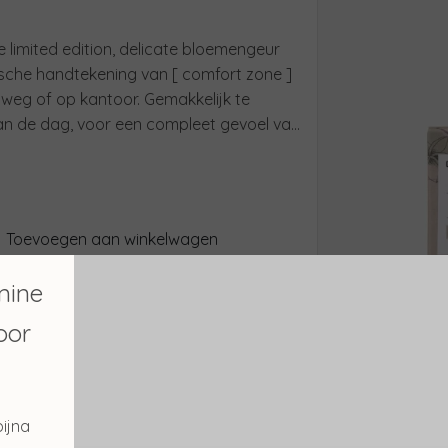
e limited edition, delicate bloemengeur
sche handtekening van [ comfort zone ]
erweg of op kantoor. Gemakkelijk te
van de dag, voor een compleet gevoel van
Toevoegen aan winkelwagen
mine
Verder winkelen
oor
ijna