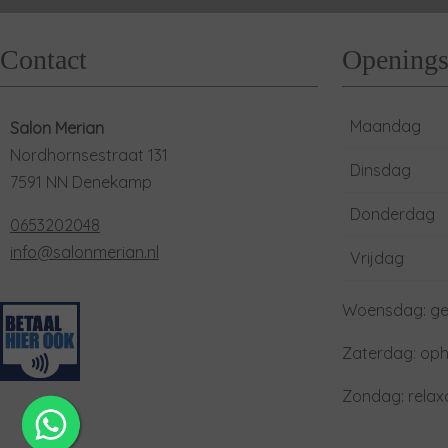
Contact
Openings
Maandag
Salon Merian
Nordhornsestraat 131
Dinsdag
7591 NN Denekamp
Donderdag
0653202048
info@salonmerian.nl
Vrijdag
Woensdag: ge
Zaterdag: oph
Zondag: rela