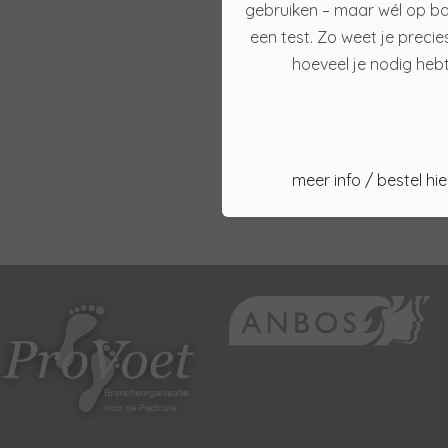
€ 39,00
gebruiken – maar wél op ba
een test. Zo weet je precie
Bekijken
hoeveel je nodig hebt
meer info / bestel hie