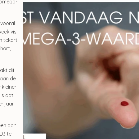
n omega-
Gerelateerde producte
 vooral
week vis
n tekort
hart,
akt dit
 aan de
 kleiner
 is dat
r jaar
oul Invisible Defense Stick
Sublime Skin Intensive S
een aan
spf 50+
Refill
D3 te
€ 23,50