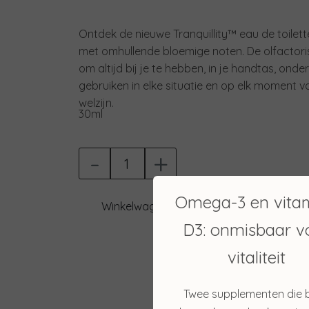
Ontdek de nieuwe Tranquillity™ eau de toilett
met omhullende bloemige noten. De olfactori
om altijd bij je te hebben, in je handtas, ond
gebruiken in elke situatie en op elk moment 
welzijn.
30ml
-
+
Omega-3 en vita
Winkelwagen
D3: onmisbaar v
vitaliteit
Twee supplementen die b