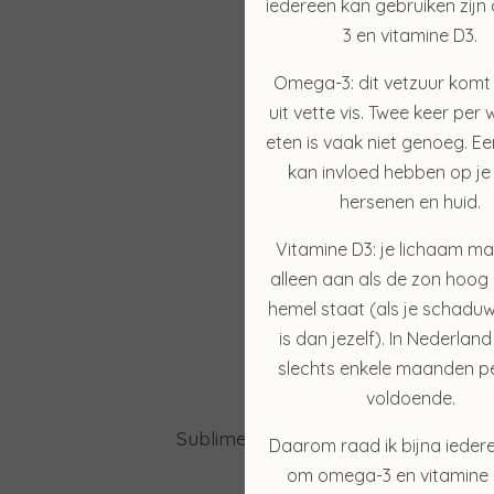
iedereen kan gebruiken zij
3 en vitamine D3.
Omega-3: dit vetzuur komt
uit vette vis. Twee keer per 
eten is vaak niet genoeg. Ee
kan invloed hebben op je 
hersenen en huid.
Vitamine D3: je lichaam ma
alleen aan als de zon hoog
hemel staat (als je schaduw
is dan jezelf). In Nederland
slechts enkele maanden pe
voldoende.
Sun S
Sublime Skin Micropeel
Daarom raad ik bijna ieder
€ 45,50
om omega-3 en vitamine 