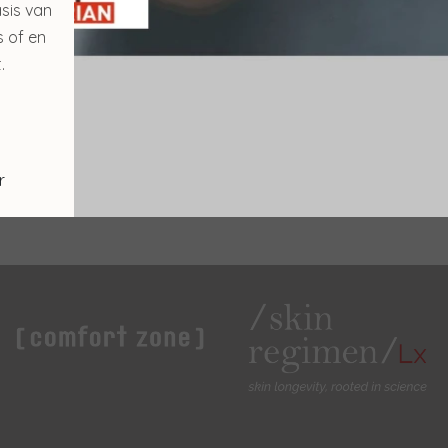
€ 98,00
sis van
€ 19,90
s of en
Bekijken
.
Bekijken
r