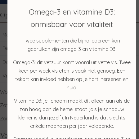
Omega-3 en vitamine D3:
Openingstijden
onmisbaar voor vitaliteit
Maandag
10:00
17:00
Twee supplementen die bijna iedereen kan
Dinsdag
09:00
17:00
gebruiken zijn omega-3 en vitamine D3.
Donderdag
09:00
17:00
Omega-3: dit vetzuur komt vooral uit vette vis. Twee
keer per week vis eten is vaak niet genoeg. Een
Vrijdag
09:00
17:00
tekort kan invloed hebben op je hart, hersenen en
huid.
Woensdag: gesloten
Vitamine D3: je lichaam maakt dit alleen aan als de
Zaterdag: ophalen producten
zon hoog aan de hemel staat (als je schaduw
kleiner is dan jezelf). In Nederland is dat slechts
Zondag: relaxdag
enkele maanden per jaar voldoende.
Volg mij