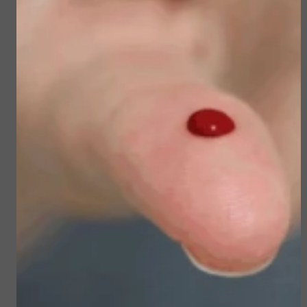
Sun Soul Invisible
Sublime Skin Micropeel
Defense Stick spf 50+
€ 45,50
€ 23,50
€ 39,00
€ 19,90
Bekijken
Bekijken
Sublime Skin Intensive
Sun Soul Protective
Serum Refill
Hair Oil