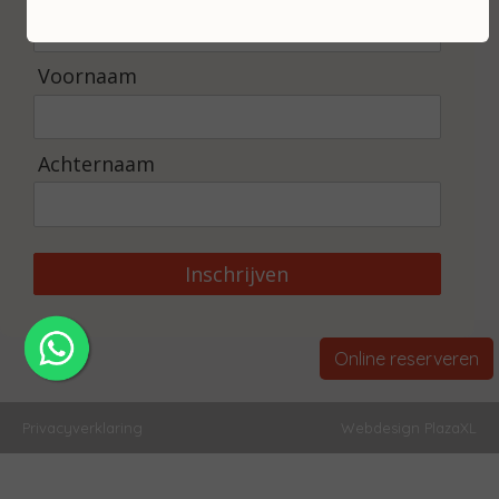
Voornaam
Achternaam
Inschrijven
Online reserveren
Privacyverklaring
Webdesign PlazaXL