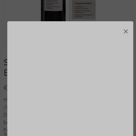
×
Skin RegimenLX Enzyme
Exfoliator
€ 56,00
Herontdek een egale, gladde en stralende huid met
/skin regimen/Lx Enzyme Exfoliator.
Dit schuimende scrubpoeder, verrijkt met de
belangrijkste ingrediënten Chlorella, Rijstzetmeel en
Papaja-extract, is de sleutel tot het reinigen en
55 Gr