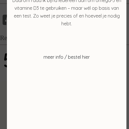
Daarom raad ik bijna iedereen aan om omega-3 en
vitamine D3 te gebruiken – maar wél op basis van
een test. Zo weet je precies of en hoeveel je nodig
hebt.
Recensies
5
meer info / bestel hier
gebaseerd op 100 reviews
Inschrijven
Ontvang de laatste nieuwtjes en de beste
aanbiedingen.
E-mailadres *