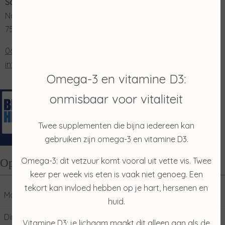
Salon Merian
Nordhornsestraat 131
7591 NN Denekamp
0653202048
info@salonmerian.nl
Omega-3 en vitamine D3:
onmisbaar voor vitaliteit
Twee supplementen die bijna iedereen kan
gebruiken zijn omega-3 en vitamine D3.
Omega-3: dit vetzuur komt vooral uit vette vis. Twee
Openingstijden
keer per week vis eten is vaak niet genoeg. Een
tekort kan invloed hebben op je hart, hersenen en
Maandag
10:00
17:00
huid.
Dinsdag
09:00
17:00
Vitamine D3: je lichaam maakt dit alleen aan als de