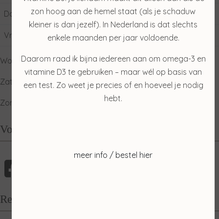
zon hoog aan de hemel staat (als je schaduw
Donderdag
09:00
17:00
kleiner is dan jezelf). In Nederland is dat slechts
Vrijdag
09:00
17:00
enkele maanden per jaar voldoende.
Daarom raad ik bijna iedereen aan om omega-3 en
Woensdag: gesloten
vitamine D3 te gebruiken – maar wél op basis van
Zaterdag: ophalen producten
een test. Zo weet je precies of en hoeveel je nodig
hebt.
Zondag: relaxdag
Volg mij
meer info / bestel hier
Recensies