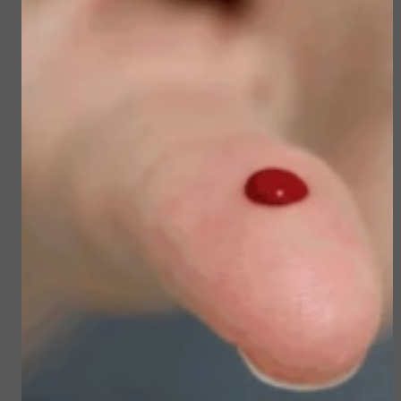
Sun Soul Invisible
Sublime Skin Micropeel
Defense Stick spf 50+
€ 45,50
€ 23,50
€ 39,00
€ 19,90
Bekijken
Bekijken