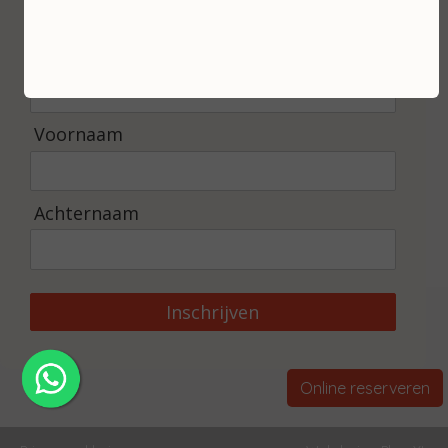
E-mailadres *
Voornaam
Achternaam
Inschrijven
Online reserveren