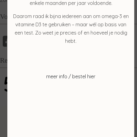
Zondag: relaxdag
enkele maanden per jaar voldoende.
Volg mij
Daarom raad ik bijna iedereen aan om omega-3 en
vitamine D3 te gebruiken – maar wél op basis van
een test. Zo weet je precies of en hoeveel je nodig
hebt.
Recensies
5
meer info / bestel hier
gebaseerd op 100 reviews
Inschrijven
Ontvang de laatste nieuwtjes en de beste
aanbiedingen.