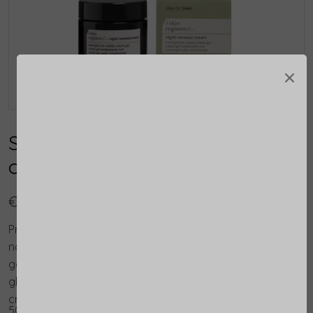
×
Skin RegimenLX Night Renewal
cream
€ 89,25
Probeer /skin regimen/ Lx Night Renewal Cream, je
nachtelijke bondgenoot voor een stralende,
gerevitaliseerde huid. Met Gluconolacton, Alpha-
glucaan uit gist en Longevity Complex™ verlicht de
crème de huid en bevordert het een vernieuwende
50ml