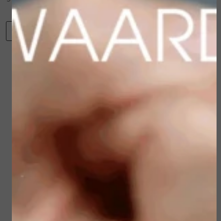
-
+
Toevoegen aan winkelwagen
Winkelwagen
Verder winkelen
Gerelateerde
producten