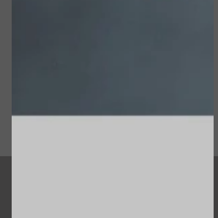
Sublime Skin Intensive
Sun Soul Protective
Serum Refill
Hair Oil
€ 98,00
€ 22,50
Bekijken
Bekijken