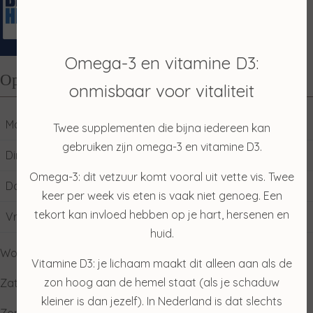
Omega-3 en vitamine D3:
Openingstijden
onmisbaar voor vitaliteit
Maandag
10:00
17:00
Twee supplementen die bijna iedereen kan
gebruiken zijn omega-3 en vitamine D3.
Dinsdag
09:00
17:00
Omega-3: dit vetzuur komt vooral uit vette vis. Twee
Donderdag
09:00
17:00
keer per week vis eten is vaak niet genoeg. Een
tekort kan invloed hebben op je hart, hersenen en
Vrijdag
09:00
17:00
huid.
Woensdag: gesloten
Vitamine D3: je lichaam maakt dit alleen aan als de
zon hoog aan de hemel staat (als je schaduw
Zaterdag: ophalen producten
kleiner is dan jezelf). In Nederland is dat slechts