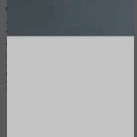
Hoe te gebruiken:
Aanbrengen op het lichaam en inmasseren tot volledig
geabsorbeerd.
Actieve ingrediënten:
De droge-textuurformule is verrijkt met BIOMIMETISCH
PEPTIDE (Acetyl Hexapeptide-51 Amide) dat de
antioxidatieve werking van de huid nabootst, Physalis
Angulata-extract met verzachtende eigenschappen, en
hydraterende Abyssinia- en Arganoliën.