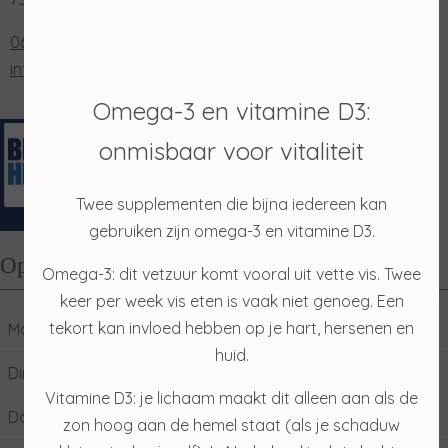
0653202048
info@salonmerian.nl
Omega-3 en vitamine D3:
onmisbaar voor vitaliteit
Twee supplementen die bijna iedereen kan
gebruiken zijn omega-3 en vitamine D3.
Openingstijden
Omega-3: dit vetzuur komt vooral uit vette vis. Twee
keer per week vis eten is vaak niet genoeg. Een
tekort kan invloed hebben op je hart, hersenen en
Maandag
10:00
17:00
huid.
Dinsdag
09:00
17:00
Vitamine D3: je lichaam maakt dit alleen aan als de
Donderdag
09:00
17:00
zon hoog aan de hemel staat (als je schaduw