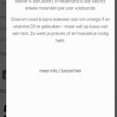
kleiner is dan jezelf). In Nederland is dat slechts
Vrijdag
09:00
17:00
enkele maanden per jaar voldoende.
Woensdag: gesloten
Daarom raad ik bijna iedereen aan om omega-3 en
vitamine D3 te gebruiken – maar wél op basis van
Zaterdag: ophalen producten
een test. Zo weet je precies of en hoeveel je nodig
Zondag: relaxdag
hebt.
Volg mij
meer info / bestel hier
Recensies
5