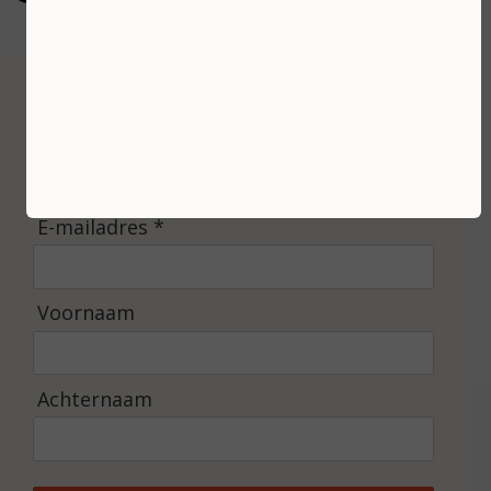
gebaseerd op 100 reviews
Inschrijven
Ontvang de laatste nieuwtjes en de beste
aanbiedingen.
E-mailadres *
Voornaam
Achternaam