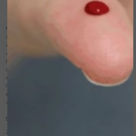
Na een heerlijke dag in de zon kalmeer je je huid met
deze aftersuncrème,
verrijkt met verlichtende deeltjes die je bruine teint
versterken. De dry-touch textuur is verrijkt met
HEXAPEPTIDE (Acetyl Hexapeptide-51 Amide), dat de
antioxiderende werking van de huid nabootst, Physalis
Angulata-extract met verzachtende eigenschappen, en
hydraterende Abessijnse en Arganoliën. Het resultaat is
een zachte, stralende huid die klaar is voor een
volgende zonblootstelling.
Bevat 97,2% ingrediënten van natuurlijke oorsprong.
200ml