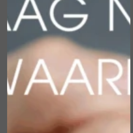
Gerelateerde
producten
Sun Soul Invisible
Sublime Skin Micropeel
Defense Stick spf 50+
€ 45,50
€ 23,50
€ 39,00
€ 19,90