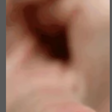
Bekijken
Bekijken
Sublime Skin Intensive
Sun Soul Protective
Serum Refill
Hair Oil
€ 98,00
€ 22,50
Bekijken
Bekijken