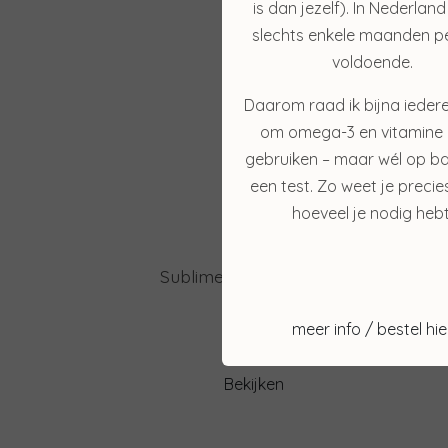
is dan jezelf). In Nederland
slechts enkele maanden pe
voldoende.
Daarom raad ik bijna ieder
om omega-3 en vitamine 
gebruiken – maar wél op ba
een test. Zo weet je precie
hoeveel je nodig hebt
Sun S
Sublime Skin Micropeel
€ 45,50
meer info / bestel hie
€ 39,00
Bekijken