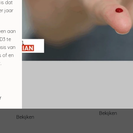
 is dat
r jaar
een aan
D3 te
sis van
s of en
.
oul Invisible Defense Stick
Sublime Skin Intensive S
spf 50+
Refill
€ 23,50
r
€ 98,00
€ 19,90
Bekijken
Bekijken