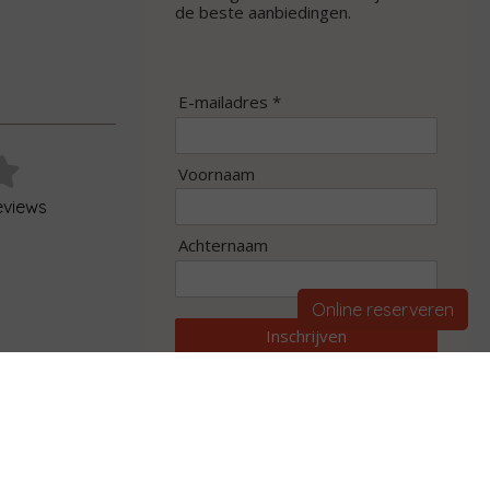
de beste aanbiedingen.
E-mailadres *
Voornaam
eviews
Achternaam
Online reserveren
Inschrijven
Beautysalon website expert