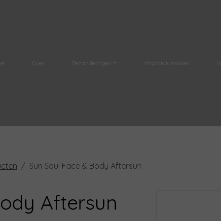
me
Over
Behandelingen
Afspraak maken
W
ucten
Sun Soul Face & Body Aftersun
Body Aftersun