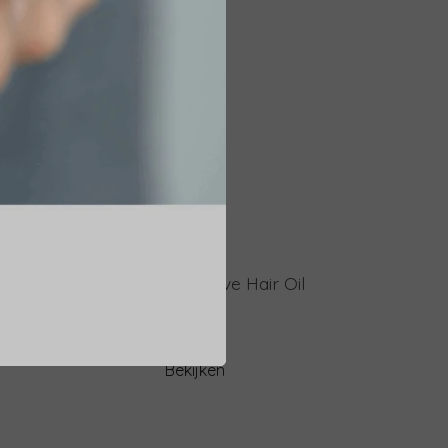
erum
Sun Soul Protective Hair Oil
€ 22,50
Bekijken