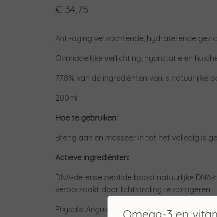
€ 34,75
Anti-aging verzachtende, hydraterende gezi
Onmiddellijke verlichting, hydratatie en huidhe
77.8% van de ingrediënten van is natuurlijke 
200ml
Hoe te gebruiken:
Breng aan en masseer in tot het volledig is 
Actieve ingrediënten:
DNA-defense peptide boost natuurlijke DNA
veroorzaakt door lichtstraling te corrigeren.
Physalis Angulata extract heeft een verzacht
Omega-3 en vita