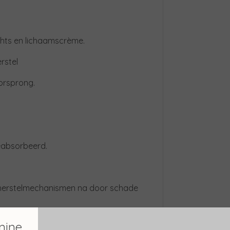
chts en lichaamscrème.
rstel
oorsprong.
geabsorbeerd.
-herstelmechanismen na door schade
ende cortison-achtige" werking, die
mine