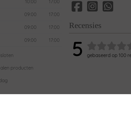
10:00
17:00
09:00
17:00
Recensies
09:00
17:00
09:00
17:00
5
sloten
gebaseerd op 100 r
alen producten
xdag