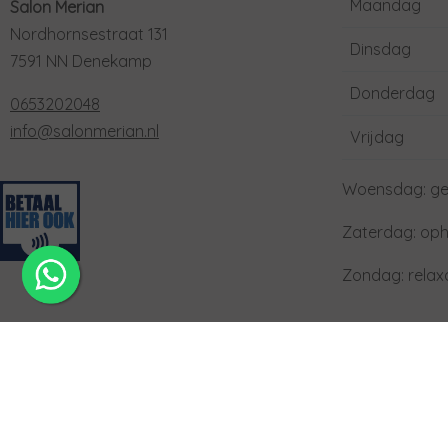
Maandag
Salon Merian
Nordhornsestraat 131
Dinsdag
7591 NN Denekamp
Donderdag
0653202048
info@salonmerian.nl
Vrijdag
Woensdag: ge
Zaterdag: oph
Zondag: rela
Privacyverklaring
|
Inloggen