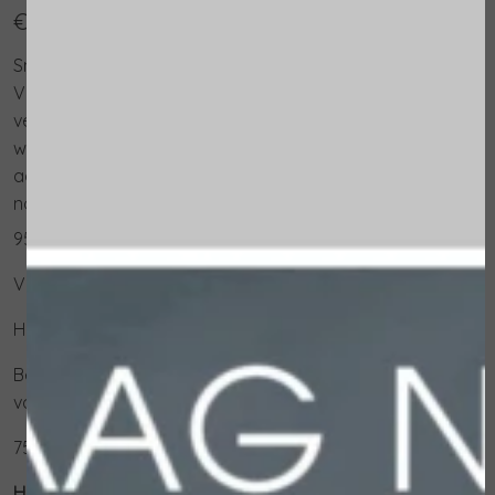
€ 27,00
Snel absorberende, voedende, niet-vette handcrème.
Verrijkt met Sacha Inchi olie, rijk aan omega 3 en 6
vetzuren, en Panthenol, het beschermt de huidbarrière
waardoor de handen zacht, gehydrateerd en
aangenaam geparfumeerd worden door delicate
noten van witte thee.
95% van de ingrediënten is van natuurlijke oorsprong
Voordelen
Highly hydrating action.
Beschermt de handen tegen agressie en uitdroging
van buitenaf.
75ml
Hoe te gebruiken: