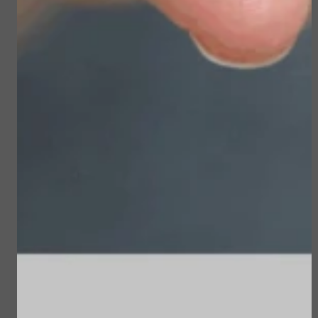
Sublime Skin Intensive
Sun Soul Protective
Serum Refill
Hair Oil
€ 98,00
€ 22,50
Bekijken
Bekijken