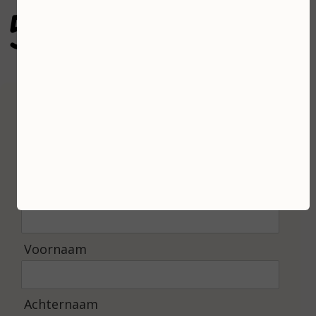
5
gebaseerd op 100 reviews
Inschrijven
Ontvang de laatste nieuwtjes en de beste
aanbiedingen.
E-mailadres *
Voornaam
Achternaam