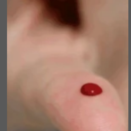
producten
Sun Soul Invisible
Sublime Skin Micropeel
Defense Stick spf 50+
€ 45,50
€ 23,50
€ 39,00
€ 19,90
Bekijken
Bekijken