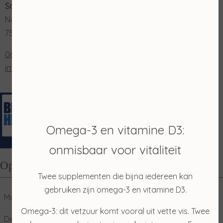
Salon Merian
Nordhornsestraat 131
7591 NN Denekamp
0653202048
info@salonmerian.nl
Omega-3 en vitamine D3:
onmisbaar voor vitaliteit
Openingstijden
Twee supplementen die bijna iedereen kan
gebruiken zijn omega-3 en vitamine D3.
Maandag
10:00
17:00
Omega-3: dit vetzuur komt vooral uit vette vis. Twee
Dinsdag
09:00
17:00