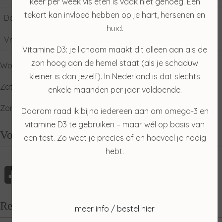
keer per week vis eten is vaak niet genoeg. Een
tekort kan invloed hebben op je hart, hersenen en
Donderdag
09:00
17:00
huid.
Vrijdag
09:00
17:00
Vitamine D3: je lichaam maakt dit alleen aan als de
zon hoog aan de hemel staat (als je schaduw
Woensdag: gesloten
kleiner is dan jezelf). In Nederland is dat slechts
Zaterdag: ophalen producten
enkele maanden per jaar voldoende.
Zondag: relaxdag
Daarom raad ik bijna iedereen aan om omega-3 en
vitamine D3 te gebruiken – maar wél op basis van
Volg mij
een test. Zo weet je precies of en hoeveel je nodig
hebt.
Recensies
meer info / bestel hier