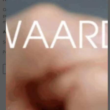
Op de handen aanbrengen en masseren tot het
product volledig door de huid is opgenomen. Zo nodig
meerdere keren per dag.
Actieve ingrediënten:
Sacha Inchi Oil
Panthenol
-
+
Toevoegen aan winkelwagen
Winkelwagen
Verder winkelen
Gerelateerde