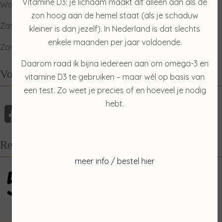
Vitamine D3: je lichaam maakt dit alleen aan als de
Woensdag: gesloten
zon hoog aan de hemel staat (als je schaduw
Zaterdag: ophalen producten
kleiner is dan jezelf). In Nederland is dat slechts
enkele maanden per jaar voldoende.
Zondag: relaxdag
Daarom raad ik bijna iedereen aan om omega-3 en
Volg mij
vitamine D3 te gebruiken – maar wél op basis van
een test. Zo weet je precies of en hoeveel je nodig
hebt.
Recensies
meer info / bestel hier
5
gebaseerd op 100 reviews