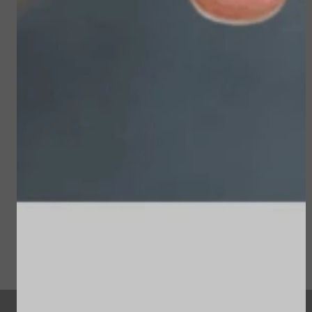
Sublime Skin Intensive
Sun Soul Protective
Serum Refill
Hair Oil
€ 98,00
€ 22,50
Bekijken
Bekijken