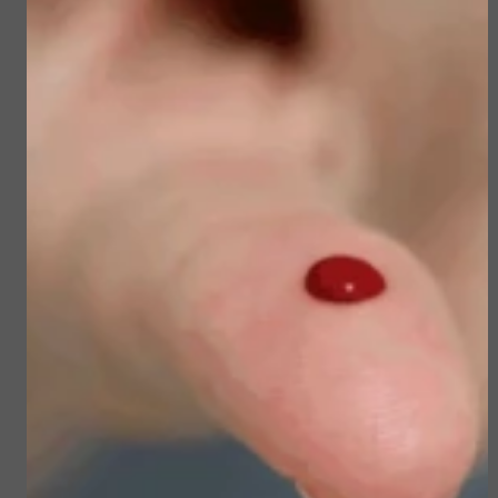
Sun Soul Invisible
Sublime Skin Micropeel
Defense Stick spf 50+
€ 45,50
€ 23,50
€ 39,00
€ 19,90
Bekijken
Bekijken