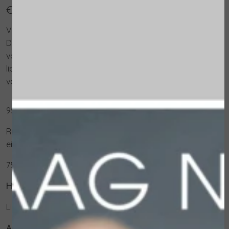
€ 24,50
Voetbalsem met beschermende en voedende werking.
De rijke en romige textuur creëert een film rond de
voeten om de hydratatie te behouden en het
lipidentekort te compenseren dat verantwoordelijk is
voor droogte en problematische huidkloven/barsten.
95% van de ingrediënten is van natuurlijke oorsprong
Rijke textuur met voedende en beschermende
eigenschappen.
75ml
Hoe te gebruiken:
Licht masserend op de voeten aanbrengen.
Actieve ingrediënten: