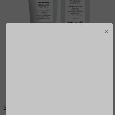
×
Specialist voetencrème