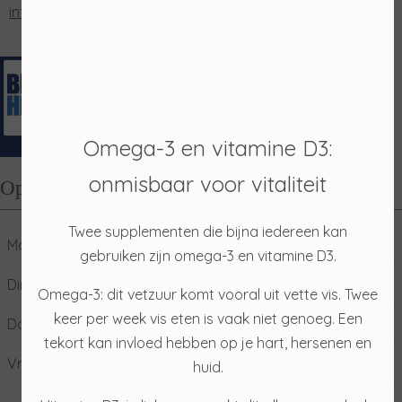
info@salonmerian.nl
Omega-3 en vitamine D3:
onmisbaar voor vitaliteit
Openingstijden
Twee supplementen die bijna iedereen kan
Maandag
10:00
17:00
gebruiken zijn omega-3 en vitamine D3.
Dinsdag
09:00
17:00
Omega-3: dit vetzuur komt vooral uit vette vis. Twee
keer per week vis eten is vaak niet genoeg. Een
Donderdag
09:00
17:00
tekort kan invloed hebben op je hart, hersenen en
Vrijdag
09:00
17:00
huid.