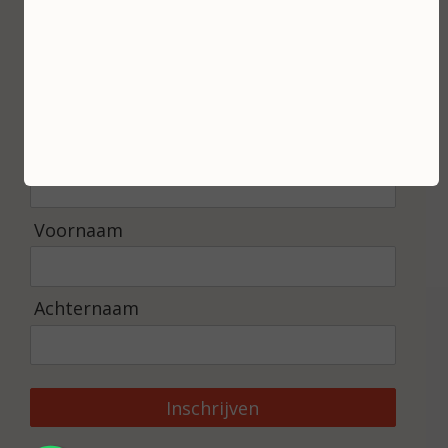
Inschrijven
Ontvang de laatste nieuwtjes en de beste
aanbiedingen.
E-mailadres *
Voornaam
Achternaam
Inschrijven