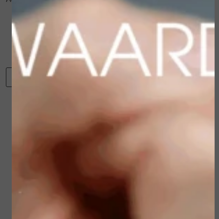
Neem Extract
Sacha Inchi Oil
Panthenol
-
+
Toevoegen aan winkelwagen
Winkelwagen
Verder winkelen
Gerelateerde
producten