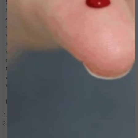
Stap binnen in de verborgen stad DE STAD VAN DE
LANTAARNS: Hoi An, waar de tijd lijkt stil te staan tussen
eeuwenoude daken en drijvende lantaarns die de rivier
vullen met levendige reflecties. Een plek tussen
werkelijkheid en droom, waar licht elke hoek verandert
in pure verwondering. Net zoals lantaarns de duisternis
verlichten, herstellen de Luminant-producten de
natuurlijke glow van de huid, helpen ze donkere vlekjes
te verminderen en zorgen ze voor een egalere teint—
zoals de stad haar schoonheid hervindt in het licht van
elke lantaarn.
De kit bevat:
Luminant Serum 30 ml
Luminant Cream 50 ml