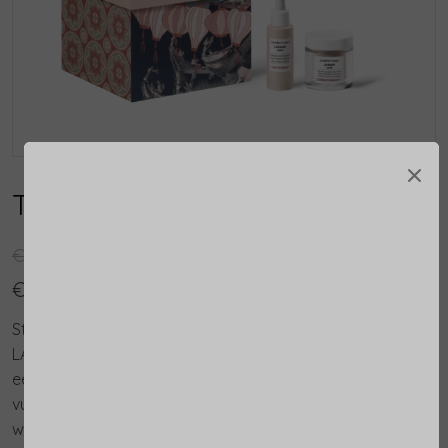
×
The City of Lanterns
€ 129,00
€ 169,50
Stap binnen in de verborgen stad DE STAD VAN DE
LANTAARNS: Hoi An, waar de tijd lijkt stil te staan tussen
eeuwenoude daken en drijvende lantaarns die de rivier
vullen met levendige reflecties. Een plek tussen
werkelijkheid en droom, waar licht elke hoek verandert
Luminant Serum 30 ml