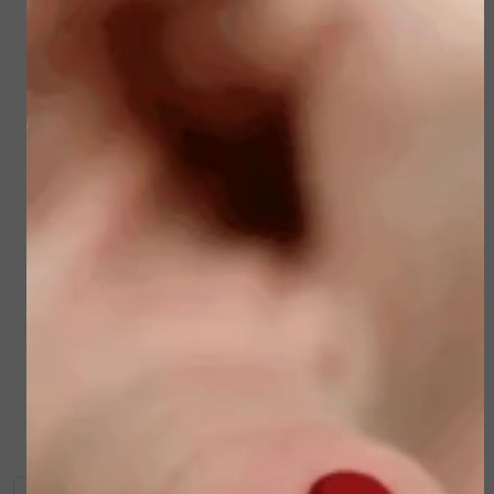
Sublime Skin Intensive
Sun Soul Protective
Serum Refill
Hair Oil
€ 98,00
€ 22,50
Bekijken
Bekijken