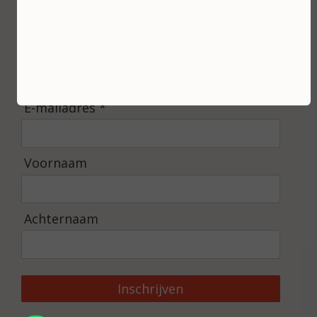
Inschrijven
Ontvang de laatste nieuwtjes en de beste
aanbiedingen.
E-mailadres *
Voornaam
Achternaam
Inschrijven