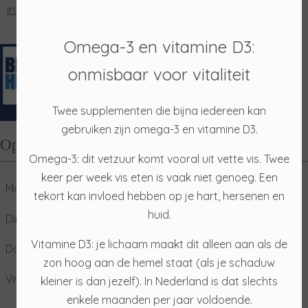
info@salonmerian.nl
Omega-3 en vitamine D3:
onmisbaar voor vitaliteit
Twee supplementen die bijna iedereen kan
gebruiken zijn omega-3 en vitamine D3.
Openingstijden
Omega-3: dit vetzuur komt vooral uit vette vis. Twee
keer per week vis eten is vaak niet genoeg. Een
Maandag
10:00
17:00
tekort kan invloed hebben op je hart, hersenen en
huid.
Dinsdag
09:00
17:00
Vitamine D3: je lichaam maakt dit alleen aan als de
Donderdag
09:00
17:00
zon hoog aan de hemel staat (als je schaduw
Vrijdag
09:00
17:00
kleiner is dan jezelf). In Nederland is dat slechts
enkele maanden per jaar voldoende.