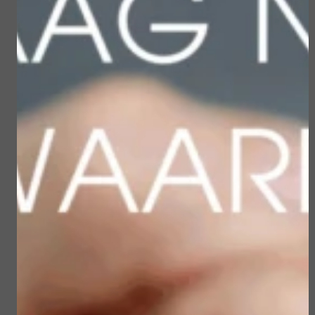
producten
Sun Soul Invisible
Sublime Skin Micropeel
Defense Stick spf 50+
€ 45,50
€ 23,50
€ 39,00
€ 19,90
Bekijken
Bekijken