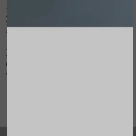
De perfecte routine om de teint te egaliseren en een
zichtbaar stralendere huid te onthullen.
De formules zijn vegan vriendelijk en bevatten een hoog
percentage ingrediënten van natuurlijke oorsprong.
De doos, met een uniek handgemaakt ontwerp, is
gemaakt voor creatief hergebruik of als stijlvolle
toevoeging aan je interieur. Gemaakt van 100% FSC-
gerecycled papier.