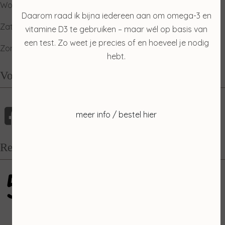
Woensdag: gesloten
Daarom raad ik bijna iedereen aan om omega-3 en
Zaterdag: ophalen producten
vitamine D3 te gebruiken – maar wél op basis van
een test. Zo weet je precies of en hoeveel je nodig
Zondag: relaxdag
hebt.
Volg mij
meer info / bestel hier
Recensies
5
gebaseerd op 100 reviews