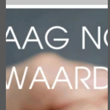
Gerelateerde
producten
Body Strategist Gym
Tranquillity Relaxing kit
Tone Kit
€ 55,00
€ 55,00
Bekijken
Bekijken