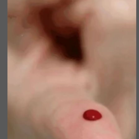
Essential Cleansing
Hydramemory
Routine,
siliconen eye patches
Gezichtsreinigingskit
€ 17,50
€ 25,00
Bekijken
Bekijken