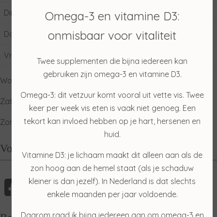
Dinsdag
09:00
17:00
Omega-3 en vitamine D3:
onmisbaar voor vitaliteit
Donderdag
09:00
17:00
Vrijdag
09:00
17:00
Twee supplementen die bijna iedereen kan
gebruiken zijn omega-3 en vitamine D3.
Woensdag: gesloten
Omega-3: dit vetzuur komt vooral uit vette vis. Twee
Zaterdag: ophalen producten
keer per week vis eten is vaak niet genoeg. Een
tekort kan invloed hebben op je hart, hersenen en
Zondag: relaxdag
huid.
Volg mij
Vitamine D3: je lichaam maakt dit alleen aan als de
zon hoog aan de hemel staat (als je schaduw
kleiner is dan jezelf). In Nederland is dat slechts
enkele maanden per jaar voldoende.
Daarom raad ik bijna iedereen aan om omega-3 en