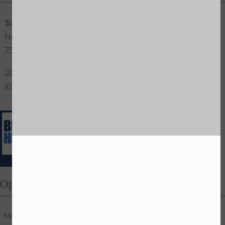
Salon Merian
Nordhornsestraat 131
7591 NN Denekamp
0653202048
info@salonmerian.nl
Openingstijden
Maandag
10:00
17:00