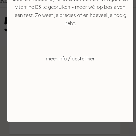
Recensies
vitamine D3 te gebruiken – maar wél op basis van
5
een test. Zo weet je precies of en hoeveel je nodig
hebt.
gebaseerd op 100 reviews
Inschrijven
meer info / bestel hier
Ontvang de laatste nieuwtjes en de beste
aanbiedingen.
E-mailadres *
Voornaam